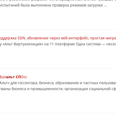
испытаний была выполнена проверка режимов загрузки ...
 поддержка SDN, обновление через веб-интерфейс, простая миг
 «Альт Виртуализация» на 11 платформе Одна система — неско
Баз
альт СП
О»)
льт» для госсектора, бизнеса, образования и частных пользо
гманы бизнеса и промышленности, организации социальной сфе