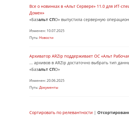
Все о новинках в «Альт Сервере» 11.0 для ИТ-с
Домен»
«Баз
альт СП
О» выпустила серверную операционн
Изменен: 10.07.2025
Путь:
Новости
Архиватор ARZip поддерживает ОС «Альт Рабоча
... архивов в ARZip достаточно выбрать тип да
«Баз
альт СП
О»
Изменен: 20.06.2025
Путь:
Документы
Сортировать по релевантности
|
Отсортировано