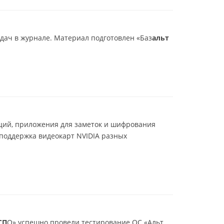
дач в журнале. Материал подготовлен «Баз
альт
каций, приложения для заметок и шифрования
 поддержка видеокарт NVIDIA разных
СП
О» успешно провели тестирование ОС «Альт