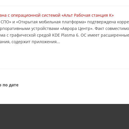
на с операционной системой «Альт Рабочая станция К»
т СПО» и «Открытая мобильная платформа» подтверждена корр
орпоративными устройствами «Аврора Центр». Факт совместим
ема с графической средой KDE Plasma 6. ОС имеет расширенны
ния, содержит приложения...
 по дате