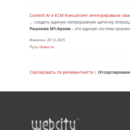
Content AI и ЕСМ-Консалтинг интегрировали сво
... создать единую непрерывную цепочку опера
Решение М1:Архив
– это единая система хранен
Изменен: 20.12.2025
Путь:
Новости
Сортировать по релевантности
|
Отсортировано