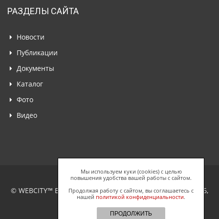
РАЗДЕЛЫ САЙТА
Новости
Публикации
Документы
Каталог
Фото
Видео
Мы используем куки (cookies) с целью
повышения удобства вашей работы с сайтом.
© WEBCITY™ Business Network, ООО "Спайдерс Веб", 2026,
Продолжая работу с сайтом, вы соглашаетесь с
нашей
политикой конфиденциальности
.
Все права защищены.
ПРОДОЛЖИТЬ