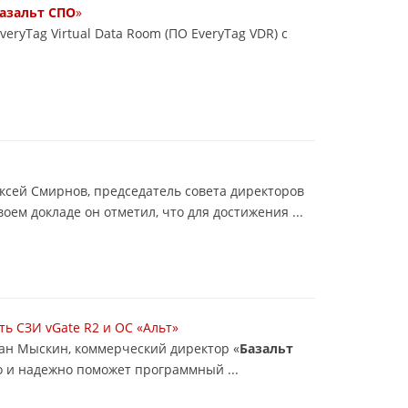
азальт СПО
»
ryTag Virtual Data Room (ПО EveryTag VDR) с
лексей Смирнов, председатель совета директоров
оем докладе он отметил, что для достижения ...
ть СЗИ vGate R2 и ОС «Альт»
ман Мыскин, коммерческий директор «
Базальт
 и надежно поможет программный ...