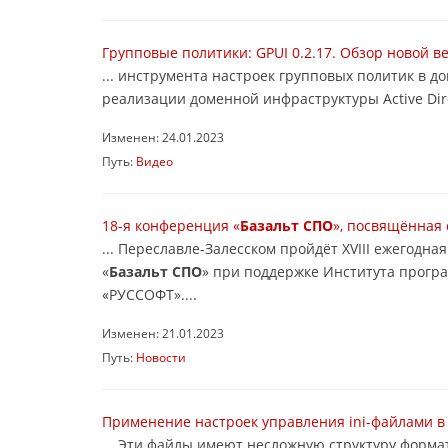
Групповые политики: GPUI 0.2.17. Обзор новой в
... инструмента настроек групповых политик в 
реализации доменной инфраструктуры Active Dir
Изменен: 24.01.2023
Путь:
Видео
18-я конференция «
Базальт СПО
», посвящённая 
... Переславле-Залесском пройдёт XVIII ежегод
«
Базальт СПО
» при поддержке Института прогр
«РУССОФТ»....
Изменен: 21.01.2023
Путь:
Новости
Применение настроек управления ini-файлами в 
... Эти файлы имеют несложную структуру форма