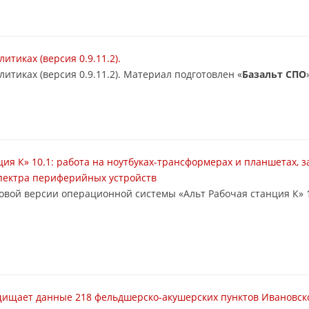
тиках (версия 0.9.11.2).
тиках (версия 0.9.11.2). Материал подготовлен «
Базальт СПО
ция К» 10.1: работа на ноутбуках-трансформерах и планшетах,
пектра периферийных устройств
новой версии операционной системы «Альт Рабочая станция К» 1
щищает данные 218 фельдшерско-акушерских пунктов Ивановск