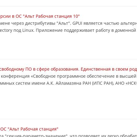
ерсии в ОС "Альт Рабочая станция 10"
домене через дистрибутивы "Альт". GPUI является частью альте
ectory под Linux. Приложение поддерживает работу в доменной 
свободному ПО в сфере образования. Единственная в своем ро
ная конференция «Свободное программное обеспечение в высше
аммных систем имени А.К. Айламазяна РАН (ИПС РАН), АНО «НСК
ОС "Альт Рабочая станция"
та "секция-параметр-значение", что позволяет их легко обраба