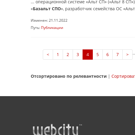
... операционной системе «Альт СП» («Альт 8 СП
«
Базальт СПО
», разработчик семейства ОС «Аль
Изменен: 21.11.2022
Путь:
Публикации
..
<
1
2
3
4
5
6
7
>
Отсортировано по релевантности
|
Сортироват