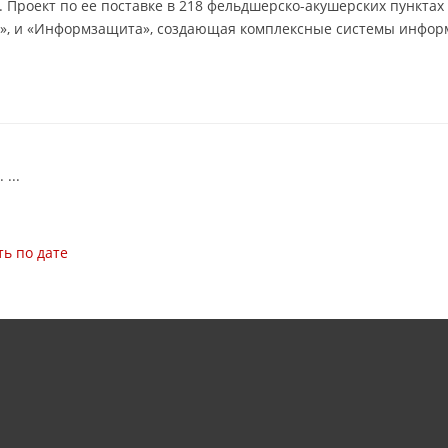
»). Проект по ее поставке в 218 фельдшерско-акушерских пункт
т», и «Информзащита», создающая комплексные системы информ
.
...
ь по дате