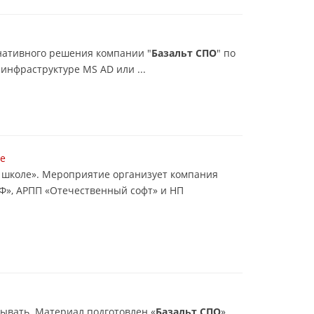
рнативного решения компании "
Базальт СПО
" по
инфраструктуре MS AD или ...
де
й школе». Мероприятие организует компания
Ф», АРПП «Отечественный софт» и НП
тывать. Материал подготовлен «
Базальт СПО
»