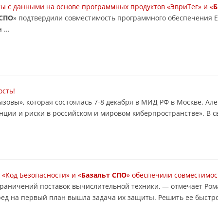
ы с данными на основе программных продуктов «ЭвриТег» и «
Б
 СПО
» подтвердили совместимость программного обеспечения Eve
...
ость!
вызовы», которая состоялась 7-8 декабря в МИД РФ в Москве. А
енции и риски в российском и мировом киберпространстве». В св
«Код Безопасности» и «
Базальт СПО
» обеспечили совместимос
а ограничений поставок вычислительной техники, — отмечает Ро
ред на первый план вышла задача их защиты. Решить ее быстро