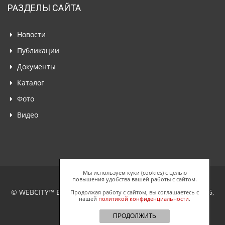
РАЗДЕЛЫ САЙТА
Новости
Публикации
Документы
Каталог
Фото
Видео
Мы используем куки (cookies) с целью
повышения удобства вашей работы с сайтом.
© WEBCITY™ Business Network, ООО "Спайдерс Веб", 2026,
Продолжая работу с сайтом, вы соглашаетесь с
нашей
политикой конфиденциальности
.
Все права защищены.
ПРОДОЛЖИТЬ