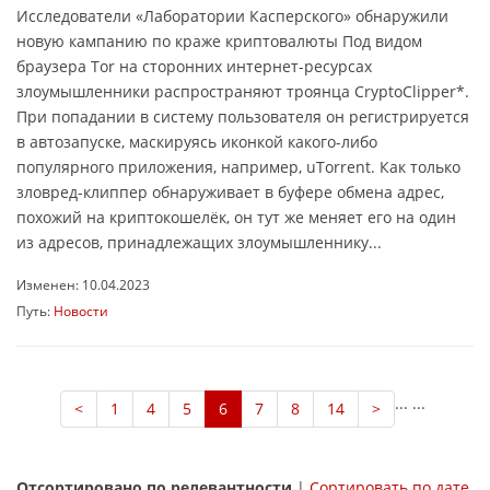
Исследователи «Лаборатории Касперского» обнаружили
новую кампанию по краже криптовалюты Под видом
браузера Tor на сторонних интернет-ресурсах
злоумышленники распространяют троянца CryptoClipper*.
При попадании в систему пользователя он регистрируется
в автозапуске, маскируясь иконкой какого-либо
популярного приложения, например, uTorrent. Как только
зловред-клиппер обнаруживает в буфере обмена адрес,
похожий на криптокошелёк, он тут же меняет его на один
из адресов, принадлежащих злоумышленнику...
Изменен: 10.04.2023
Путь:
Новости
...
...
<
1
4
5
6
7
8
14
>
Отсортировано по релевантности
|
Сортировать по дате