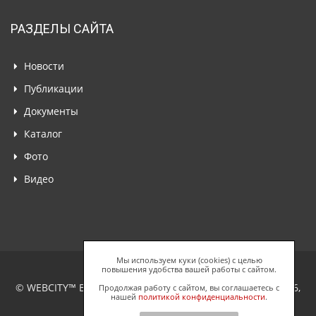
РАЗДЕЛЫ САЙТА
Новости
Публикации
Документы
Каталог
Фото
Видео
Мы используем куки (cookies) с целью
повышения удобства вашей работы с сайтом.
© WEBCITY™ Business Network, ООО "Спайдерс Веб", 2026,
Продолжая работу с сайтом, вы соглашаетесь с
нашей
политикой конфиденциальности
.
Все права защищены.