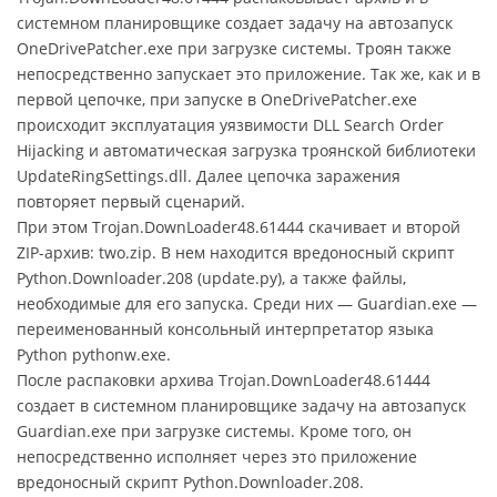
системном планировщике создает задачу на автозапуск
OneDrivePatcher.exe при загрузке системы. Троян также
непосредственно запускает это приложение. Так же, как и в
первой цепочке, при запуске в OneDrivePatcher.exe
происходит эксплуатация уязвимости DLL Search Order
Hijacking и автоматическая загрузка троянской библиотеки
UpdateRingSettings.dll. Далее цепочка заражения
повторяет первый сценарий.
При этом Trojan.DownLoader48.61444 скачивает и второй
ZIP-архив: two.zip. В нем находится вредоносный скрипт
Python.Downloader.208 (update.py), а также файлы,
необходимые для его запуска. Среди них — Guardian.exe —
переименованный консольный интерпретатор языка
Python pythonw.exe.
После распаковки архива Trojan.DownLoader48.61444
создает в системном планировщике задачу на автозапуск
Guardian.exe при загрузке системы. Кроме того, он
непосредственно исполняет через это приложение
вредоносный скрипт Python.Downloader.208.