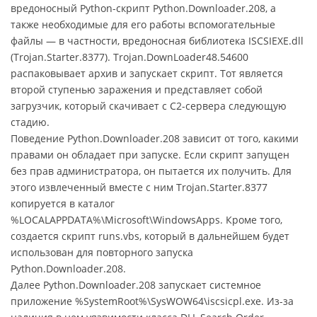
вредоносный Python-скрипт Python.Downloader.208, а
также необходимые для его работы вспомогательные
файлы — в частности, вредоносная библиотека ISCSIEXE.dll
(Trojan.Starter.8377). Trojan.DownLoader48.54600
распаковывает архив и запускает скрипт. Тот является
второй ступенью заражения и представляет собой
загрузчик, который скачивает с C2-сервера следующую
стадию.
Поведение Python.Downloader.208 зависит от того, какими
правами он обладает при запуске. Если скрипт запущен
без прав администратора, он пытается их получить. Для
этого извлеченный вместе с ним Trojan.Starter.8377
копируется в каталог
%LOCALAPPDATA%\Microsoft\WindowsApps. Кроме того,
создается скрипт runs.vbs, который в дальнейшем будет
использован для повторного запуска
Python.Downloader.208.
Далее Python.Downloader.208 запускает системное
приложение %SystemRoot%\SysWOW64\iscsicpl.exe. Из-за