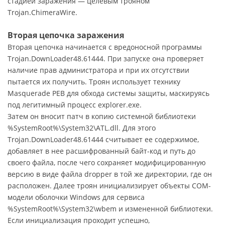
стадией заражения — целевым трояном
Trojan.ChimeraWire.
Вторая цепочка заражения
Вторая цепочка начинается с вредоносной программы
Trojan.DownLoader48.61444. При запуске она проверяет
наличие прав администратора и при их отсутствии
пытается их получить. Троян использует технику
Masquerade PEB для обхода системы защиты, маскируясь
под легитимный процесс explorer.exe.
Затем он вносит патч в копию системной библиотеки
%SystemRoot%\System32\ATL.dll. Для этого
Trojan.DownLoader48.61444 считывает ее содержимое,
добавляет в нее расшифрованный байт-код и путь до
своего файла, после чего сохраняет модифицированную
версию в виде файла dropper в той же директории, где он
расположен. Далее троян инициализирует объекты COM-
модели оболочки Windows для сервиса
%SystemRoot%\System32\wbem и измененной библиотеки.
Если инициализация проходит успешно,