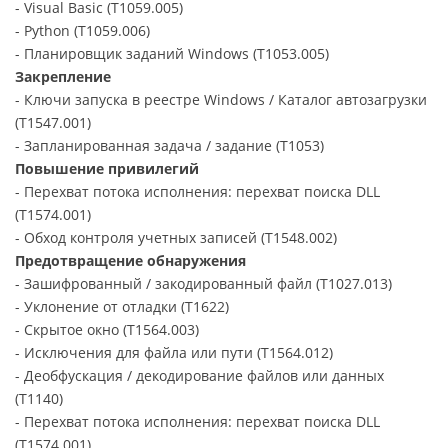
- Visual Basic (T1059.005)
- Python (T1059.006)
- Планировщик заданий Windows (T1053.005)
Закрепление
- Ключи запуска в реестре Windows / Каталог автозагрузки
(T1547.001)
- Запланированная задача / задание (T1053)
Повышение привилегий
- Перехват потока исполнения: перехват поиска DLL
(T1574.001)
- Обход контроля учетных записей (T1548.002)
Предотвращение обнаружения
- Зашифрованный / закодированный файл (T1027.013)
- Уклонение от отладки (T1622)
- Скрытое окно (T1564.003)
- Исключения для файла или пути (T1564.012)
- Деобфускация / декодирование файлов или данных
(T1140)
- Перехват потока исполнения: перехват поиска DLL
(T1574.001)