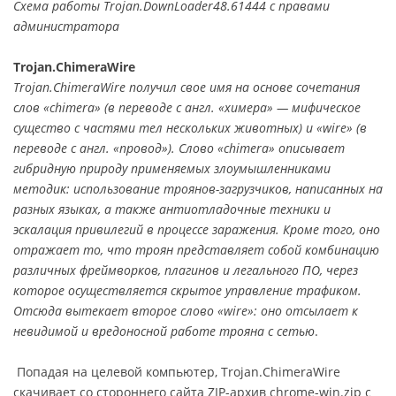
Схема работы Trojan.DownLoader48.61444 с правами
администратора
Trojan.ChimeraWire
Trojan.ChimeraWire получил свое имя на основе сочетания
слов «chimera» (в переводе с англ. «химера» — мифическое
существо с частями тел нескольких животных) и «wire» (в
переводе с англ. «провод»). Слово «chimera» описывает
гибридную природу применяемых злоумышленниками
методик: использование троянов-загрузчиков, написанных на
разных языках, а также антиотладочные техники и
эскалация привилегий в процессе заражения. Кроме того, оно
отражает то, что троян представляет собой комбинацию
различных фреймворков, плагинов и легального ПО, через
которое осуществляется скрытое управление трафиком.
Отсюда вытекает второе слово «wire»: оно отсылает к
невидимой и вредоносной работе трояна с сетью
.
Попадая на целевой компьютер, Trojan.ChimeraWire
скачивает со стороннего сайта ZIP-архив chrome-win.zip с