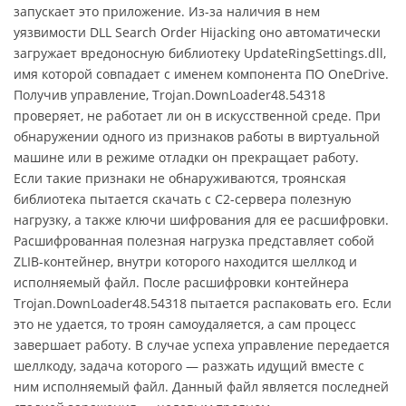
запускает это приложение. Из-за наличия в нем
уязвимости DLL Search Order Hijacking оно автоматически
загружает вредоносную библиотеку UpdateRingSettings.dll,
имя которой совпадает с именем компонента ПО OneDrive.
Получив управление, Trojan.DownLoader48.54318
проверяет, не работает ли он в искусственной среде. При
обнаружении одного из признаков работы в виртуальной
машине или в режиме отладки он прекращает работу.
Если такие признаки не обнаруживаются, троянская
библиотека пытается скачать с C2-сервера полезную
нагрузку, а также ключи шифрования для ее расшифровки.
Расшифрованная полезная нагрузка представляет собой
ZLIB-контейнер, внутри которого находится шеллкод и
исполняемый файл. После расшифровки контейнера
Trojan.DownLoader48.54318 пытается распаковать его. Если
это не удается, то троян самоудаляется, а сам процесс
завершает работу. В случае успеха управление передается
шеллкоду, задача которого — разжать идущий вместе с
ним исполняемый файл. Данный файл является последней