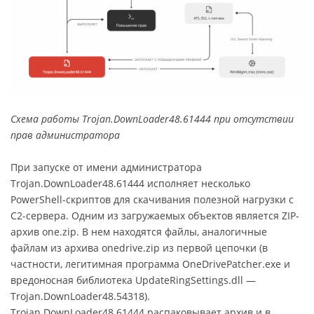
Схема работы Trojan.DownLoader48.61444 при отсутствии
прав администратора
При запуске от имени администратора
Trojan.DownLoader48.61444 исполняет несколько
PowerShell-скриптов для скачивания полезной нагрузки с
C2-сервера. Одним из загружаемых объектов является ZIP-
архив one.zip. В нем находятся файлы, аналогичные
файлам из архива onedrive.zip из первой цепочки (в
частности, легитимная программа OneDrivePatcher.exe и
вредоносная библиотека UpdateRingSettings.dll —
Trojan.DownLoader48.54318).
Trojan.DownLoader48.61444 распаковывает архив и в