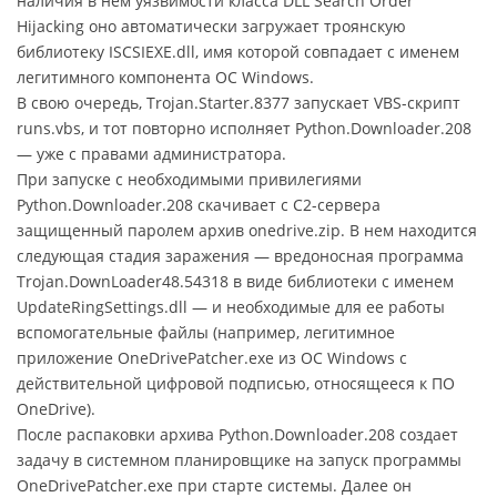
наличия в нем уязвимости класса DLL Search Order
Hijacking оно автоматически загружает троянскую
библиотеку ISCSIEXE.dll, имя которой совпадает с именем
легитимного компонента ОС Windows.
В свою очередь, Trojan.Starter.8377 запускает VBS-скрипт
runs.vbs, и тот повторно исполняет Python.Downloader.208
— уже с правами администратора.
При запуске с необходимыми привилегиями
Python.Downloader.208 скачивает с C2-сервера
защищенный паролем архив onedrive.zip. В нем находится
следующая стадия заражения — вредоносная программа
Trojan.DownLoader48.54318 в виде библиотеки с именем
UpdateRingSettings.dll — и необходимые для ее работы
вспомогательные файлы (например, легитимное
приложение OneDrivePatcher.exe из ОС Windows с
действительной цифровой подписью, относящееся к ПО
OneDrive).
После распаковки архива Python.Downloader.208 создает
задачу в системном планировщике на запуск программы
OneDrivePatcher.exe при старте системы. Далее он