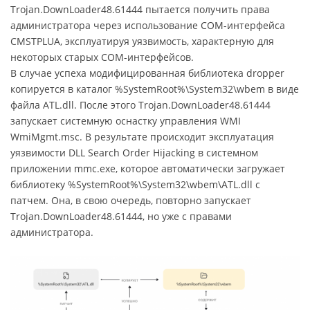
Trojan.DownLoader48.61444 пытается получить права
администратора через использование COM-интерфейса
CMSTPLUA, эксплуатируя уязвимость, характерную для
некоторых старых COM-интерфейсов.
В случае успеха модифицированная библиотека dropper
копируется в каталог %SystemRoot%\System32\wbem в виде
файла ATL.dll. После этого Trojan.DownLoader48.61444
запускает системную оснастку управления WMI
WmiMgmt.msc. В результате происходит эксплуатация
уязвимости DLL Search Order Hijacking в системном
приложении mmc.exe, которое автоматически загружает
библиотеку %SystemRoot%\System32\wbem\ATL.dll с
патчем. Она, в свою очередь, повторно запускает
Trojan.DownLoader48.61444, но уже с правами
администратора.