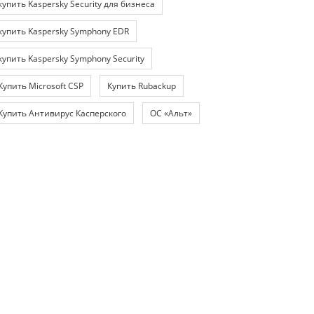
купить Kaspersky Security для бизнеса
купить Kaspersky Symphony EDR
купить Kaspersky Symphony Security
Купить Microsoft CSP
Купить Rubackup
Купить Антивирус Касперского
ОС «Альт»