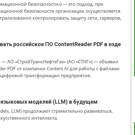
ормационной безопасности») — это подход, при
ационной безопасности организации осуществляется
нтрализованно контролировать защиту сети, серверов,
кже оперативно реагировать на инциденты и
реализации этой концепции в продуктах ведущих
ать российское ПО ContentReader PDF в ходе
 — АО «СтройТрансНефтеГаз» (АО «СТНГ») — объявил
der PDF от компании Content AI для работы с файлами
и цифровой трансформации предприятия.
х языковых моделей (LLM) в будущем
dels, LLM) продолжают стремительно развиваться,
кусственного интеллекта.