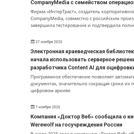
CompanyMedia с семейством операцио
Фирма «ИнтерТраст», создатель корпоративно
CompanyMedia, совместно с российским прои
завершила тестирование и подтвердила полн
СЭД CompanyMedia на операционных системах
от 16 октября 2025 года подтверждает успеш
27 ноября 2025
«ИнтерТраст». Итоги проверок зафиксирован
Электронная краеведческая библиотек
начала использовать серверное решени
разработчика Content AI для оцифровк
Программное обеспечение позволяет автомати
документах, значительно сокращая сроки их
цифровом архиве
7 ноября 2025
Компания «Доктор Веб» сообщила о киб
Werewolf на госучреждения России
В июле 2025 года в компанию «Доктор Веб» об