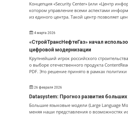
Концепция «Security Center» (или «Центр инф
котором управление всеми аспектами информ
из единого центра. Такой центр позволяет це
рабочих станций, мобильных устройств, а та
анализировать угрозы. Рассмотрим примеры 
4 марта 2026
производителей рынка IT Security.
«СтройТрансНефтеГаз» начал использов
цифровой модернизации
Крупнейший игрок российского строительства
о выборе отечественного продукта ContentRea
PDF. Это решение принято в рамках политик
26 февраля 2026
Datasystem: Прогноз развития больши
Большие языковые модели (Large Language Mo
меняя наши представления о возможностях ис