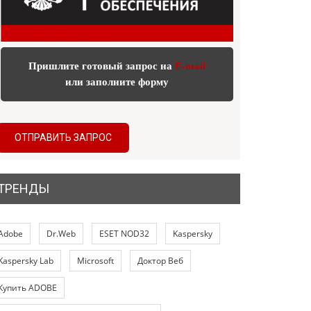
Пришлите готовый запрос на
E-mail
или заполните форму
ОТПРАВИТЬ ЗАПРОС
ТРЕНДЫ
Adobe
Dr.Web
ESET NOD32
Kaspersky
Kaspersky Lab
Microsoft
Доктор Веб
Купить ADOBE