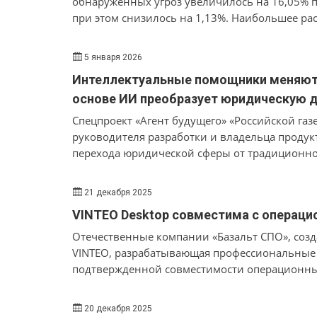
обнаруженных угроз увеличилось на 16,05% по
при этом снизилось на 1,13%. Наибольшее р
приложения, вредоносные скрипты и различн
и рекламные трояны.
5 января 2026
Интеллектуальные помощники меняют 
основе ИИ преобразует юридическую 
Спецпроект «Агент будущего» «Российской га
руководителя разработки и владельца продукт
перехода юридической сферы от традиционно
автоматизации. Специалист подробно освети
ограничения новых технологий применительн
21 декабря 2025
рисков, комплексная проверка контрагентов (
VINTEO Desktop совместима с операц
требований (комплаенс) и создание юридиче
автоматизированных решений.
Отечественные компании «Базальт СПО», соз
VINTEO, разрабатывающая профессиональные
подтвержденной совместимости операционных
Desktop. Специалисты обеих организаций про
удостоверена полная совместимость и беспер
20 декабря 2025