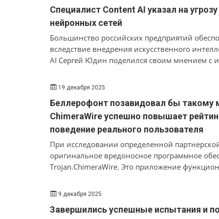
операционных системах «Альт Рабочая станци
Специалист Content AI указал на угро
зафиксировано соответствующими двусторон
нейронных сетей
Большинство российских предприятий обесп
вследствие внедрения искусственного интелле
AI Сергей Юдин поделился своим мнением с и
которым публичные нейросети представляют 
информации, и предложил рекомендации по 
19 декабря 2025
корпораций
Беллерофонт позавидовал бы такому 
ChimeraWire успешно повышает рейтинг
поведение реального пользователя
При исследовании определенной партнерской
оригинальное вредоносное программное обес
Trojan.ChimeraWire. Это приложение функцио
системой Windows и создано на базе открытых
автоматизации взаимодействия с веб-ресурс
9 декабря 2025
Завершились успешные испытания и п