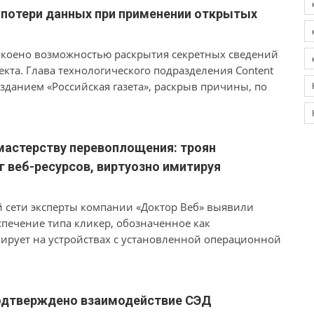
я» версий 10 и 11. Подтверждение результатов
зу потери данных при применении открытых
ними сертификатами.
окоено возможностью раскрытия секретных сведений
кта. Глава технологического подразделения Content
зданием «Российская газета», раскрыв причины, по
собой потенциальный источник серьёзных утечек
осторожному внедрению ИИ-технологий внутри
мастерству перевоплощения: троян
 веб-ресурсов, виртуозно имитируя
 сети эксперты компании «Доктор Веб» выявили
печение типа кликер, обозначенное как
нирует на устройствах с установленной операционной
 проектов zlsgo и Rod, предназначенных для
ами и приложениями.
одтверждено взаимодействие СЭД