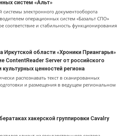
нных систем «Альт»
й системы электронного документооборота
зводителем операционных систем «Базальт СПО»
ое соответствие и стабильность функционирования
 линейки «Альт». Полученный сертификат №0312/25
ность проведенных испытаний специалистами
ы в специальном двустороннем протоколе
а Иркутской области «Хроники Приангарья»
е ContentReader Server от российского
и культурных ценностей региона
чески распознавать текст в сканированных
 подготовки и размещения в ведущем региональном
ератаках хакерской группировки Cavalry
ратился клиент из государственного сектора