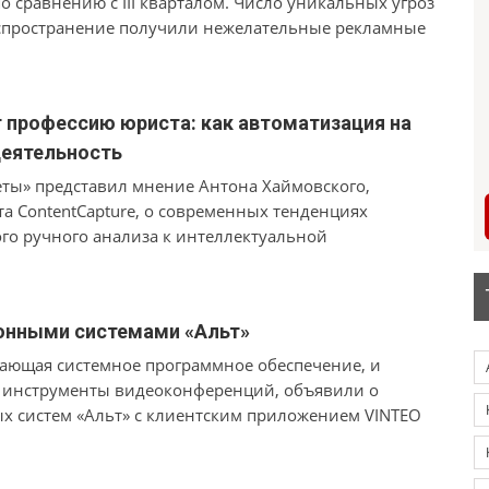
 сравнению с III кварталом. Число уникальных угроз
аспространение получили нежелательные рекламные
ые вредоносные программы, в том числе загрузчики
профессию юриста: как автоматизация на
деятельность
зеты» представил мнение Антона Хаймовского,
а ContentCapture, о современных тенденциях
го ручного анализа к интеллектуальной
л перспективы, преимущества и существующие
о к таким направлениям, как оценка правовых
due diligence), мониторинг соблюдения нормативных
ионными системами «Альт»
ских документов с использованием
дающая системное программное обеспечение, и
 инструменты видеоконференций, объявили о
 систем «Альт» с клиентским приложением VINTEO
вели ряд тестирований, по итогам которых была
ебойная работа приложения VINTEO Desktop на