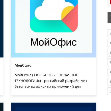
МойОфис
МойОфис ( ООО «НОВЫЕ ОБЛАЧНЫЕ
ТЕХНОЛОГИИ») - российский разработчик
безопасных офисных приложений для
решения любых бизнес-задач. Наша
история началась в 2013 году с разработки
мобильных приложений. За 10+ лет мы
создали собственную линейку приложений