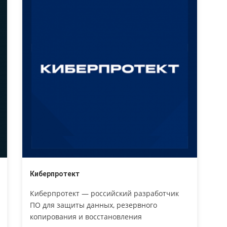
для коммуникаций и работы с документами.
Наши решения сокращают количество
рутинных операций и выводят работу в
команде на новый уровень
Киберпротект
Киберпротект — российский разработчик
ПО для защиты данных, резервного
копирования и восстановления