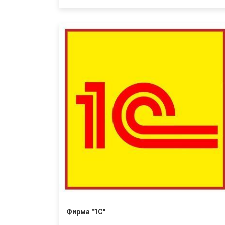
разработки программного обеспечения (ПО)
и средств защиты информации.
Фирма "1С"