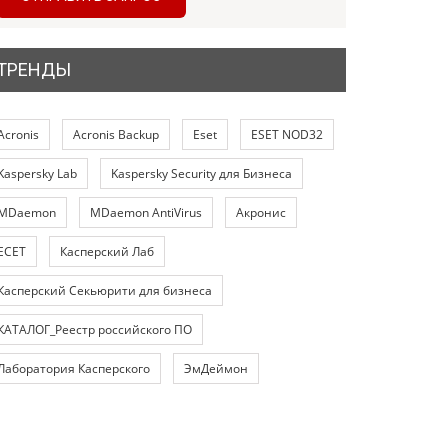
ТРЕНДЫ
Acronis
Acronis Backup
Eset
ESET NOD32
Kaspersky Lab
Kaspersky Security для Бизнеса
MDaemon
MDaemon AntiVirus
Акронис
ЕСЕТ
Касперский Лаб
Касперский Секьюрити для бизнеса
КАТАЛОГ_Реестр российского ПО
Лаборатория Касперского
ЭмДеймон