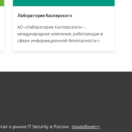
Лаборатория Касперского
АО «Лаборатория Касперского» –
международная компания, работающая в
сфере информационной безопасности с
1997 года. Глубокие экспертные знания и
многолетний опыт компании лежат в основе
защитных решений и сервисов нового
поколения, обеспечивающих безопасность
бизнеса, критически важной
инфраструктуры, государственных органов и
рядовых пользователей.
ал о рынке IT Security в России
подробнее>>