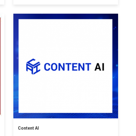
виртуальных, физических и облачных сред.
Предоставляет масштабируемые решения
мирового уровня для надежной
киберзащиты, быстрого восстановления
данных и гарантии отказоустойчивости
информационных систем.
Content AI