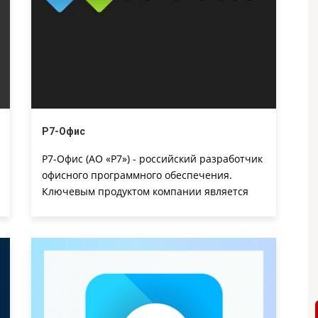
Р7-Офис
Р7-Офис (АО «Р7») - российский разработчик
офисного программного обеспечения.
Ключевым продуктом компании является
офисный пакет «Р7-Офис», который входит в
Единый реестр Минкомсвязи российских
программ.