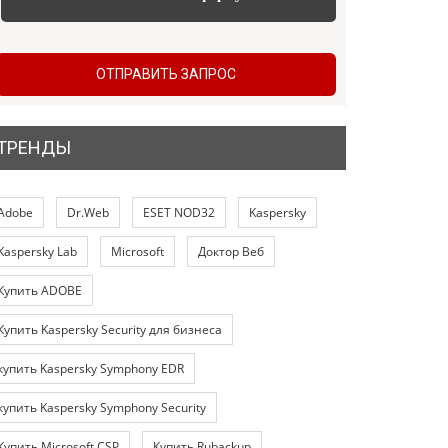
ОТПРАВИТЬ ЗАПРОС
ТРЕНДЫ
Adobe
Dr.Web
ESET NOD32
Kaspersky
Kaspersky Lab
Microsoft
Доктор Веб
Купить ADOBE
Купить Kaspersky Security для бизнеса
купить Kaspersky Symphony EDR
купить Kaspersky Symphony Security
Купить Microsoft CSP
Купить Rubackup