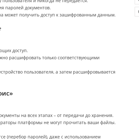
у пользователя и никогда не передается.
ия паролей документов.
юча может получить доступ к зашифрованным данным.
?
ющих доступ.
ожно расшифровать только соответствующими
устройство пользователя, а затем расшифровывается
фис»
кументы на всех этапах – от передачи до хранения.
страторы платформы не могут прочитать ваши файлы.
orce (перебор паролей), даже с использованием