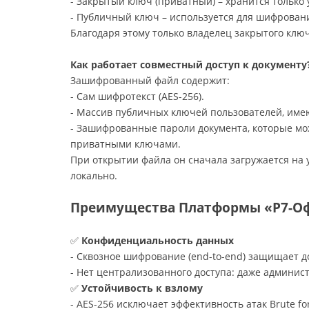
- Закрытый ключ (приватный) – хранится только 
- Публичный ключ – используется для шифрован
Благодаря этому только владелец закрытого кл
Как работает совместный доступ к документу
Зашифрованный файл содержит:
- Сам шифротекст (AES-256).
- Массив публичных ключей пользователей, име
- Зашифрованные пароли документа, которые м
приватными ключами.
При открытии файла он сначала загружается на 
локально.
Преимущества Платформы «Р7-О
✅
Конфиденциальность данных
- Сквозное шифрование (end-to-end) защищает до
- Нет централизованного доступа: даже админи
✅
Устойчивость к взлому
- AES-256 исключает эффективность атак Brute f