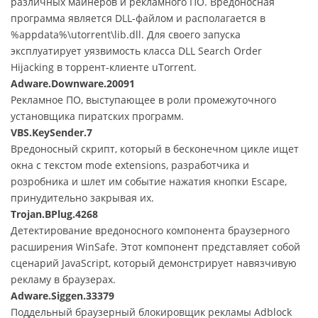
различных майнеров и рекламного ПО. Вредоносная
программа является DLL-файлом и располагается в
%appdata%\utorrent\lib.dll. Для своего запуска
эксплуатирует уязвимость класса DLL Search Order
Hijacking в торрент-клиенте uTorrent.
Adware.Downware.20091
Рекламное ПО, выступающее в роли промежуточного
установщика пиратских программ.
VBS.KeySender.7
Вредоносный скрипт, который в бесконечном цикле ищет
окна с текстом mode extensions, разработчика и
розробника и шлет им событие нажатия кнопки Escape,
принудительно закрывая их.
Trojan.BPlug.4268
Детектирование вредоносного компонента браузерного
расширения WinSafe. Этот компонент представляет собой
сценарий JavaScript, который демонстрирует навязчивую
рекламу в браузерах.
Adware.Siggen.33379
Поддельный браузерный блокировщик рекламы Adblock