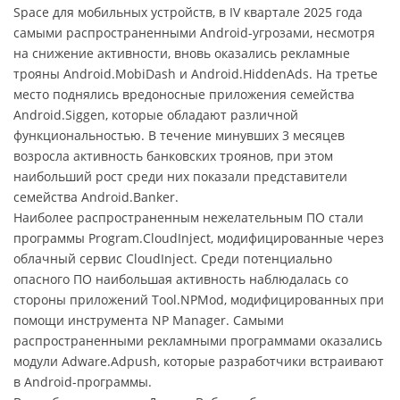
Space для мобильных устройств, в IV квартале 2025 года
самыми распространенными Android-угрозами, несмотря
на снижение активности, вновь оказались рекламные
трояны Android.MobiDash и Android.HiddenAds. На третье
место поднялись вредоносные приложения семейства
Android.Siggen, которые обладают различной
функциональностью. В течение минувших 3 месяцев
возросла активность банковских троянов, при этом
наибольший рост среди них показали представители
семейства Android.Banker.
Наиболее распространенным нежелательным ПО стали
программы Program.CloudInject, модифицированные через
облачный сервис CloudInject. Среди потенциально
опасного ПО наибольшая активность наблюдалась со
стороны приложений Tool.NPMod, модифицированных при
помощи инструмента NP Manager. Самыми
распространенными рекламными программами оказались
модули Adware.Adpush, которые разработчики встраивают
в Android-программы.