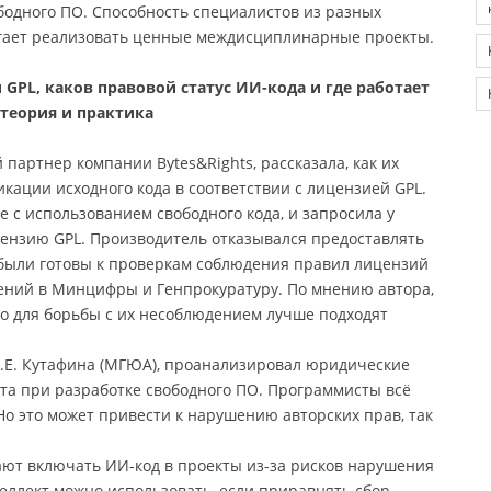
бодного ПО. Способность специалистов из разных
огает реализовать ценные междисциплинарные проекты.
GPL, каков правовой статус ИИ-кода и где работает
теория и практика
партнер компании Bytes&Rights, рассказала, как их
кации исходного кода в соответствии с лицензией GPL.
е с использованием свободного кода, и запросила у
цензию GPL. Производитель отказывался предоставлять
были готовы к проверкам соблюдения правил лицензий
ений в Минцифры и Генпрокуратуру. По мнению автора,
но для борьбы с их несоблюдением лучше подходят
О.Е. Кутафина (МГЮА), проанализировал юридические
та при разработке свободного ПО. Программисты всё
Но это может привести к нарушению авторских прав, так
ют включать ИИ-код в проекты из-за рисков нарушения
теллект можно использовать, если приравнять сбор