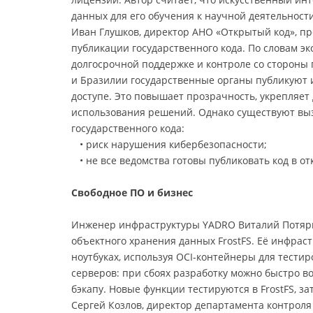
данных для его обучения к научной деятельнос
Иван Глушков, директор АНО «Открытый код», п
публикации государственного кода. По словам эк
долгосрочной поддержке и контроле со стороны 
и Бразилии государственные органы публикуют 
доступе. Это повышает прозрачность, укрепляет
использования решений. Однако существуют выз
государственного кода:
• риск нарушения кибербезопасности;
• не все ведомства готовы публиковать код в от
Свободное ПО и бизнес
Инженер инфраструктуры YADRO Виталий Потярк
объектного хранения данных FrostFS. Её инфрас
ноутбуках, используя OCI-контейнеры для тести
серверов: при сбоях разработку можно быстро во
бэкапу. Новые функции тестируются в FrostFS, з
Сергей Козлов, директор департамента контроля