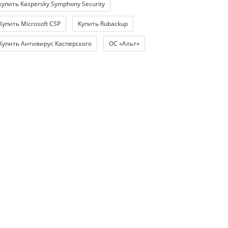
купить Kaspersky Symphony Security
Купить Microsoft CSP
Купить Rubackup
Купить Антивирус Касперского
ОС «Альт»