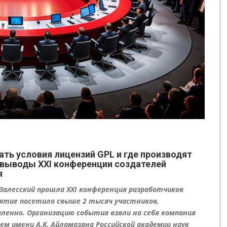
ть условия лицензий GPL и где производят
 выводы XXI конференции создателей
я
ь-Залесский прошла XXI конференция разработчиков
иятие посетило свыше 2 тысяч участников,
ленно. Организацию события взяли на себя компания
 имени А.К. Айламазяна Российской академии наук