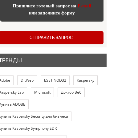
Пришлите готовый запрос на
E-mail
или заполните форму
ОТПРАВИТЬ ЗАПРОС
ТРЕНДЫ
Adobe
Dr.Web
ESET NOD32
Kaspersky
Kaspersky Lab
Microsoft
Доктор Веб
Купить ADOBE
купить Kaspersky Security для бизнеса
купить Kaspersky Symphony EDR