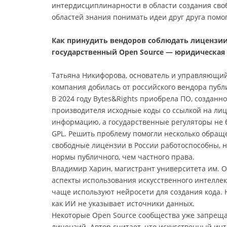
интердисциплинарности в области создания сво
областей знания понимать идеи друг друга пом
Как принудить вендоров соблюдать лицензии 
государственный Open Source — юридическая 
Татьяна Никифорова, основатель и управляющий 
компания добилась от российского вендора публи
В 2024 году Bytes&Rights приобрела ПО, созданно
производителя исходные коды со ссылкой на ли
информацию, а государственные регуляторы не 
GPL. Решить проблему помогли несколько обращ
свободные лицензии в России работоспособны, 
нормы публичного, чем частного права.
Владимир Харин, магистрант университета им. 
аспекты использования искусственного интеллек
чаще используют нейросети для создания кода. 
как ИИ не указывает источники данных.
Некоторые Open Source сообщества уже запреща
лицензий. Автор считает, что искусственный ин