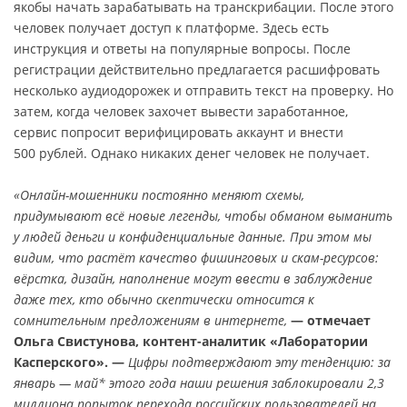
якобы начать зарабатывать на транскрибации. После этого
человек получает доступ к платформе. Здесь есть
инструкция и ответы на популярные вопросы. После
регистрации действительно предлагается расшифровать
несколько аудиодорожек и отправить текст на проверку. Но
затем, когда человек захочет вывести заработанное,
сервис попросит верифицировать аккаунт и внести
500 рублей. Однако никаких денег человек не получает.
«Онлайн-мошенники постоянно меняют схемы,
придумывают всё новые легенды, чтобы обманом выманить
у людей деньги и конфиденциальные данные. При этом мы
видим, что растёт качество фишинговых и скам-ресурсов:
вёрстка, дизайн, наполнение могут ввести в заблуждение
даже тех, кто обычно скептически относится к
сомнительным предложениям в интернете,
— отмечает
Ольга Свистунова, контент-аналитик «Лаборатории
Касперского». —
Цифры подтверждают эту тенденцию: за
январь — май* этого года наши решения заблокировали 2,3
миллиона попыток перехода российских пользователей на