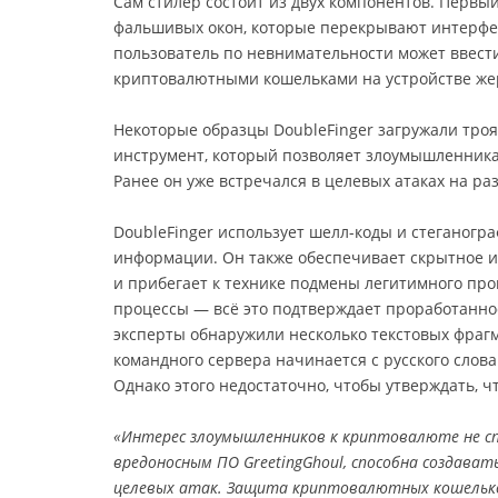
Сам стилер состоит из двух компонентов. Первы
фальшивых окон, которые перекрывают интерфе
пользователь по невнимательности может ввест
криптовалютными кошельками на устройстве же
Некоторые образцы DoubleFinger загружали тро
инструмент, который позволяет злоумышленник
Ранее он уже встречался в целевых атаках на р
DoubleFinger использует шелл-коды и стеганогр
информации. Он также обеспечивает скрытное
и прибегает к технике подмены легитимного пр
процессы — всё это подтверждает проработаннос
эксперты обнаружили несколько текстовых фрагм
командного сервера начинается с русского слова
Однако этого недостаточно, чтобы утверждать, ч
«Интерес злоумышленников к криптовалюте не спад
вредоносным ПО GreetingGhoul, способна создава
целевых атак. Защита криптовалютных кошельк