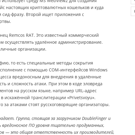
й использует среду MS WebView2 для создания
йс настоящих криптовалютных кошельков и куда
и сид-фразу. Второй ищет приложения с
ртвы.
янец Remcos RAT. Это известный коммерческий
ам осуществлять удалённое администрирование.
азличные организации.
афию, то есть специальные методы сокрытия
 исполнение с помощью COM-интерфейсов Windows
оцесса вредоносным для внедрения в удалённые
ть и сложность атаки. При этом в коде зловреда
ентов на русском языке, например URL-адрес
 в искажённой транслитерации «Privetsvoyu».
то за атаками стоят русскоговорящие организаторы.
ает. Группа, стоящая за загрузчиком DoubleFinger и
ть вредоносное ПО уровня тщательно продуманных,
ов — это общая ответственность их производителей,