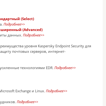
андартный (Select)
а.
Подробнее>>
Расширенный (Advanced)
щиты данных.
Подробнее>>
еимущества уровня Kaspersky Endpoint Security для
защиту почтовых серверов, интернет-
 усиленные технологиями EDR.
Подробнее>>
crosoft Exchange и Linux.
Подробнее>>
рудников.
Подробнее>>