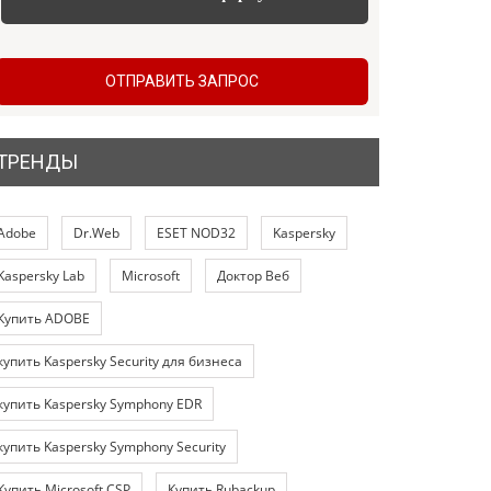
ОТПРАВИТЬ ЗАПРОС
ТРЕНДЫ
Adobe
Dr.Web
ESET NOD32
Kaspersky
Kaspersky Lab
Microsoft
Доктор Веб
Купить ADOBE
купить Kaspersky Security для бизнеса
купить Kaspersky Symphony EDR
купить Kaspersky Symphony Security
Купить Microsoft CSP
Купить Rubackup