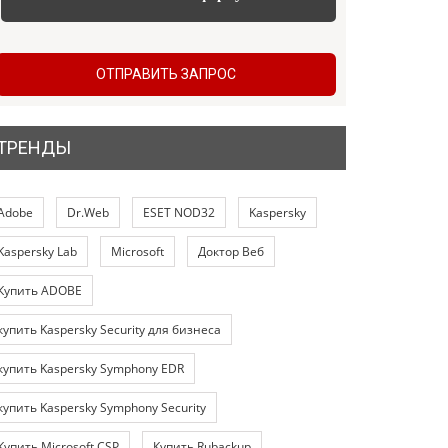
ОТПРАВИТЬ ЗАПРОС
ТРЕНДЫ
Adobe
Dr.Web
ESET NOD32
Kaspersky
Kaspersky Lab
Microsoft
Доктор Веб
Купить ADOBE
купить Kaspersky Security для бизнеса
купить Kaspersky Symphony EDR
купить Kaspersky Symphony Security
Купить Microsoft CSP
Купить Rubackup