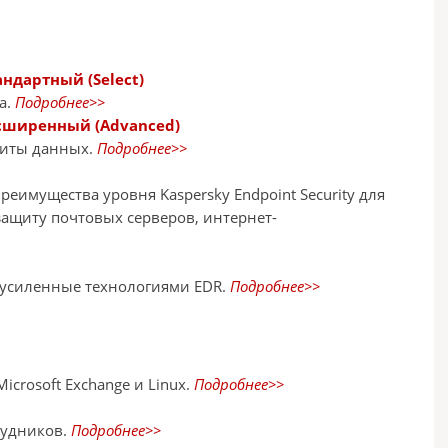
андартный (Select)
а.
Подробнее>>
Расширенный (Advanced)
щиты данных.
Подробнее>>
еимущества уровня Kaspersky Endpoint Security для
защиту почтовых серверов, интернет-
 усиленные технологиями EDR.
Подробнее>>
crosoft Exchange и Linux.
Подробнее>>
рудников.
Подробнее>>