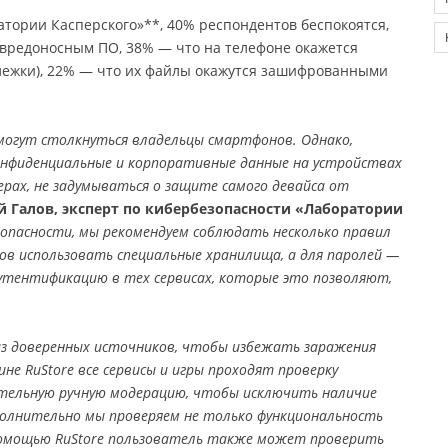
атории Касперского»**, 40% респондентов беспокоятся,
 вредоносным ПО, 38% — что на телефоне окажется
лежки), 22% — что их файлы окажутся зашифрованными
 могут столкнуться владельцы смартфонов. Однако,
онфиденциальные и корпоративные данные на устройствах
ерах, не задумываться о защите самого девайса от
Галов, эксперт по кибербезопасности «Лаборатории
опасности, мы рекомендуем соблюдать несколько правил
ов использовать специальные хранилища, а для паролей —
тентификацию в тех сервисах, которые это позволяют,
з доверенных источников, чтобы избежать заражения
не RuStore все сервисы и игры проходят проверку
ательную ручную модерацию, чтобы исключить наличие
полнительно мы проверяем не только функциональность
помощью RuStore пользователь также может проверить