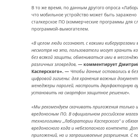
В то же время, по данным другого опроса «Лабор
что мобильное устройство может быть заражено
сталкерское ПО (коммерческие программы для с
программой-вымогателем.
«В целом люди осознают, с какими киберугрозами
несмотря на это, пользователи могут хранить к
без всякой защиты, обмениваться ими в мессендж
различных зловредов,
— комментирует Дмитрий 
Касперского». —
Чтобы данные оставались в без
цифровой гигиены: для хранения важных документ
менеджеры паролей, настроить двухфакторную ау
установить на смартфон защитное решение».
«Мы рекомендуем скачивать приложения только и
вредоносным ПО. В официальном российском магази
технологиями „Лаборатории Касперского“ и обяз
вредоносного кода и небезопасного контента. До
приложений, но и запрашиваемые разрешения. С 