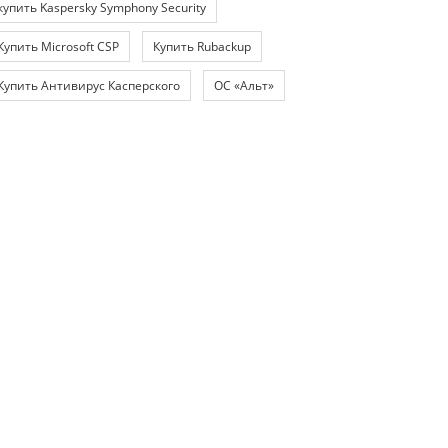
купить Kaspersky Symphony Security
Купить Microsoft CSP
Купить Rubackup
Купить Антивирус Касперского
ОС «Альт»