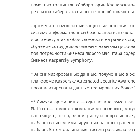
помощью тренингов «Лаборатории Касперского»
реальных кибератаках и постоянно обновляются 
-применять комплексные защитные решения, ко
систему информационной безопасности, включа
и остановку атак любой сложности на ранних ста
обучение сотрудников базовым навыкам цифров
под потребности бизнеса любого масштаба соде
бизнеса Kaspersky Symphony.
* Анонимизированные данные, полученные в рез
платформе Kaspersky Automated Security Awarene
проанализированы данные тестирования более 3
** Симулятор фишинга — один из инструментов 
Platform — помогает компаниям проверить, могу
настоящего, не подвергая риску корпоративные 
шаблонов писем, имитирующих распространённы
шаблон. Затем фальшивые письма рассылаются г