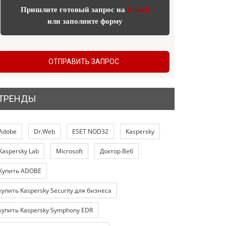
Пришлите готовый запрос на
E-mail
или заполните форму
ОТПРАВИТЬ ЗАПРОС
ТРЕНДЫ
Adobe
Dr.Web
ESET NOD32
Kaspersky
Kaspersky Lab
Microsoft
Доктор Веб
Купить ADOBE
купить Kaspersky Security для бизнеса
купить Kaspersky Symphony EDR