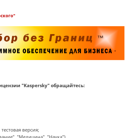
рского"
цензии "Kaspersky" обращайтесь:
 тестовая версия;
ание", "Медицина", "Наука")