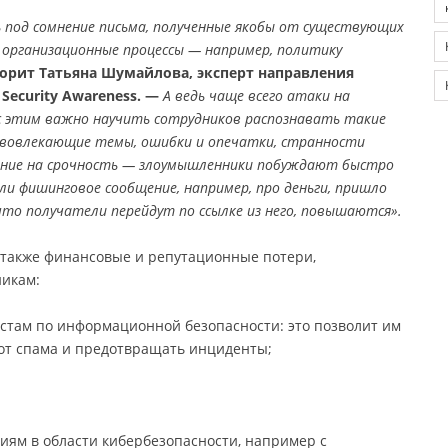
 под сомнение письма, полученные якобы от существующих
организационные процессы — например, политику
орит Татьяна Шумайлова, эксперт направления
ecurity Awareness. —
А ведь чаще всего атаки на
 с этим важно научить сотрудников распознавать такие
и вовлекающие темы, ошибки и опечатки, странности
ление на срочность — злоумышленники побуждают быстро
сли фишинговое сообщение, например, про деньги, пришло
что получатели перейдут по ссылке из него, повышаются».
 также финансовые и репутационные потери,
никам:
истам по информационной безопасности: это позволит им
от спама и предотвращать инциденты;
иям в области кибербезопасности, например с