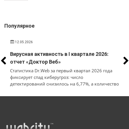
Популярное
12.05.2026
Вирусная активность в I квартале 2026:
отчет «Доктор Веб»
Статистика Dr.Web за первый квартал 2026 года
фиксирует спад киберугроз: число
детектирований снизилось на 6,77%, а количество
уникальных вирусов — на 11,98% относительно
конца прошлого года. Лидерами по
распространённости среди заблокированного ПО
стали рекламные приложения и трояны, а также
вредоносные загрузчики и бэкдоры.