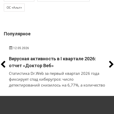
ОС «Альт»
Популярное
12.05.2026
Вирусная активность в I квартале 2026:
отчет «Доктор Веб»
Статистика Dr.Web за первый квартал 2026 года
фиксирует спад киберугроз: число
детектирований снизилось на 6,77%, а количество
уникальных вирусов — на 11,98% относительно
конца прошлого года. Лидерами по
распространённости среди заблокированного ПО
стали рекламные приложения и трояны, а также