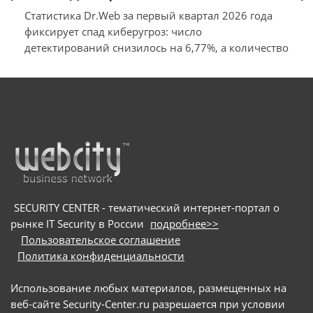
Статистика Dr.Web за первый квартал 2026 года
фиксирует спад киберугроз: число
детектирований снизилось на 6,77%, а количество
уникальных вирусов — на 11,98% относительно
конца прошлого года. Лидерами по
распространённости среди заблокированного ПО
стали рекламные приложения и трояны, а также
вредоносные загрузчики и бэкдоры.
SECURITY CENTER - тематический интернет-портал о
рынке IT Security в России
подробнее>>
Пользовательское соглашение
Политика конфиденциальности
Использование любых материалов, размещенных на
веб-сайте Security-Center.ru разрешается при условии