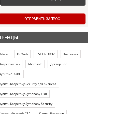
ОТПРАВИТЬ ЗАПРОС
ТРЕНДЫ
Adobe
Dr.Web
ESET NOD32
Kaspersky
Kaspersky Lab
Microsoft
Доктор Веб
Купить ADOBE
купить Kaspersky Security для бизнеса
купить Kaspersky Symphony EDR
купить Kaspersky Symphony Security
Купить Microsoft CSP
Купить Rubackup