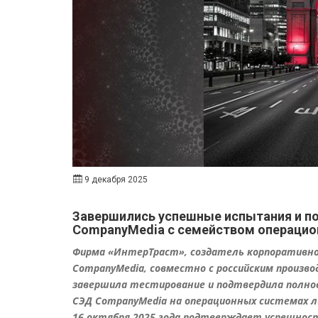
9 декабря 2025
Завершились успешные испытания и п
CompanyMedia с семейством операцио
Фирма «ИнтерТраст», создатель корпоративн
CompanyMedia, совместно с российским произ
завершила тестирование и подтвердила полно
СЭД CompanyMedia на операционных системах 
16 октября 2025 года подтверждает успешнос