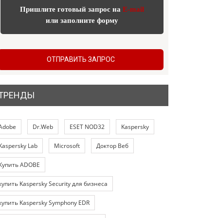
Пришлите готовый запрос на
E-mail
или заполните форму
ОТПРАВИТЬ ЗАПРОС
ТРЕНДЫ
Adobe
Dr.Web
ESET NOD32
Kaspersky
Kaspersky Lab
Microsoft
Доктор Веб
Купить ADOBE
купить Kaspersky Security для бизнеса
купить Kaspersky Symphony EDR