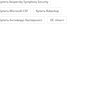
купить Kaspersky Symphony Security
Купить Microsoft CSP
Купить Rubackup
Купить Антивирус Касперского
ОС «Альт»