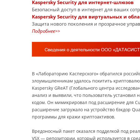
Kaspersky Security для интернет-шлюзов
Безопасный доступ в интернет для ваших сот
Kaspersky Security для виртуальных и обл
Защита нового поколения и прозрачное управ
Подробнее>>
В «Лабораторию Касперского» обратился российс
злоумышленникам удалось похитить криптовалют
Kaspersky GReAT (Глобального центра исследова
анализ и выявили, что пользователь установил 
кодом. Он мимикрировал под расширение для Cu
расширение загружало на устройство бэкдор Qu
программы для кражи криптоактивов.
Вредоносный пакет оказался подделкой под ре
VSX — репозитории, который используется в сред