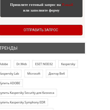
Пришлите готовый запрос на
E-mail
или заполните форму
ОТПРАВИТЬ ЗАПРОС
ТРЕНДЫ
Adobe
Dr.Web
ESET NOD32
Kaspersky
Kaspersky Lab
Microsoft
Доктор Веб
Купить ADOBE
купить Kaspersky Security для бизнеса
купить Kaspersky Symphony EDR