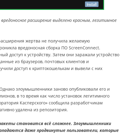
y: вредоносное расширение выделено красным, легитимное
 расширения жертва не получила желаемую
роникла вредоносная сборка ПО ScreenConnect.
ый доступ к устройству. Затем они заражали устройство
данные из браузеров, почтовых клиентов и
учили доступ к криптокошелькам и вывели с них
 Однако злоумышленники заново опубликовали его и
лионов, в то время как число установок легитимного
аборатория Касперского» сообщила разработчикам
ативно удалена из репозитория.
пакеты становится всё сложнее. Злоумышленники
попадаются даже продвинутые пользователи, которые