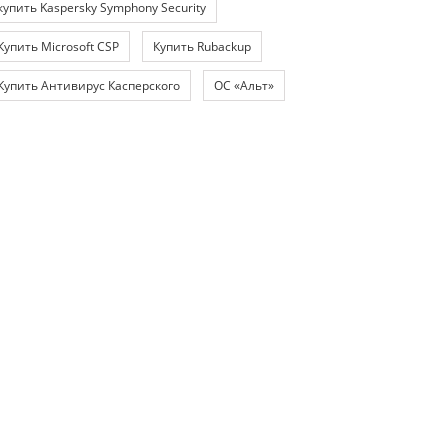
купить Kaspersky Symphony Security
Купить Microsoft CSP
Купить Rubackup
Купить Антивирус Касперского
ОС «Альт»