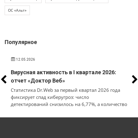
ОС «Альт»
Популярное
12.05.2026
Вирусная активность в I квартале 2026:
отчет «Доктор Веб»
Статистика Dr.Web за первый квартал 2026 года
фиксирует спад киберугроз: число
детектирований снизилось на 6,77%, а количество
уникальных вирусов — на 11,98% относительно
конца прошлого года. Лидерами по
распространённости среди заблокированного ПО
стали рекламные приложения и трояны, а также