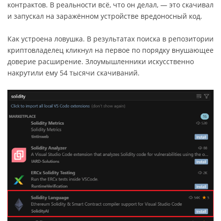
контрактов. В реальности всё, что он делал, — это скачивал
и запускал на заражённом устройстве вредоносный код.
Как устроена ловушка. В результатах поиска в репозитории
криптовладелец кликнул на первое по порядку внушающее
доверие расширение. Злоумышленники искусственно
накрутили ему 54 тысячи скачиваний.