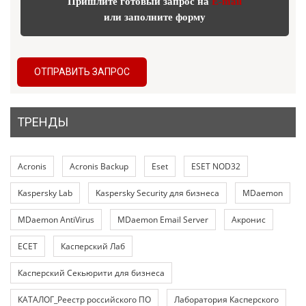
Пришлите готовый запрос на
E-mail
или заполните форму
ОТПРАВИТЬ ЗАПРОС
ТРЕНДЫ
Acronis
Acronis Backup
Eset
ESET NOD32
Kaspersky Lab
Kaspersky Security для бизнеса
MDaemon
MDaemon AntiVirus
MDaemon Email Server
Акронис
ЕСЕТ
Касперский Лаб
Касперский Секьюрити для бизнеса
КАТАЛОГ_Реестр российского ПО
Лаборатория Касперского