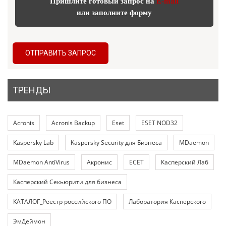
Пришлите готовый запрос на
E-mail
или заполните форму
ОТПРАВИТЬ ЗАПРОС
ТРЕНДЫ
Acronis
Acronis Backup
Eset
ESET NOD32
Kaspersky Lab
Kaspersky Security для Бизнеса
MDaemon
MDaemon AntiVirus
Акронис
ЕСЕТ
Касперский Лаб
Касперский Секьюрити для бизнеса
КАТАЛОГ_Реестр российского ПО
Лаборатория Касперского
ЭмДеймон