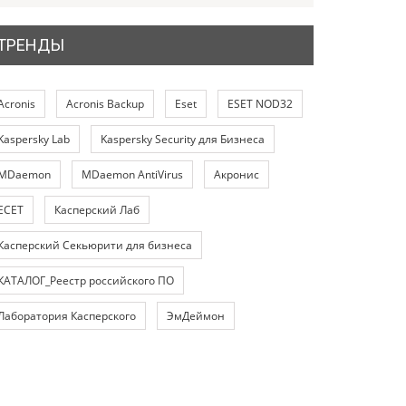
ТРЕНДЫ
Acronis
Acronis Backup
Eset
ESET NOD32
Kaspersky Lab
Kaspersky Security для Бизнеса
MDaemon
MDaemon AntiVirus
Акронис
ЕСЕТ
Касперский Лаб
Касперский Секьюрити для бизнеса
КАТАЛОГ_Реестр российского ПО
Лаборатория Касперского
ЭмДеймон