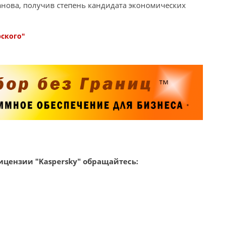
анова, получив степень кандидата экономических
рского"
цензии "Kaspersky" обращайтесь: