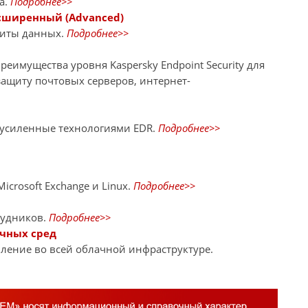
а.
Подробнее>>
Расширенный (Advanced)
щиты данных.
Подробнее>>
еимущества уровня Kaspersky Endpoint Security для
защиту почтовых серверов, интернет-
 усиленные технологиями EDR.
Подробнее>>
crosoft Exchange и Linux.
Подробнее>>
рудников.
Подробнее>>
ачных сред
ление во всей облачной инфраструктуре.