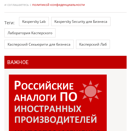
и соглашаетесь с
политикой конфиденциальности
Kaspersky Lab
Kaspersky Security для Бизнеса
Теги:
Лаборатория Касперского
Касперский Секьюрити для бизнеса
Касперский Лаб
ВАЖНОЕ