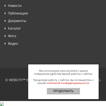
Новости
Публикации
Документы
Каталог
Фото
Видео
Мы используем куки (cookies) с целью
повышения удобства вашей работы с сайтом.
© WEBCITY™ Business Network, ООО "Спайдерс Веб", 2026,
Продолжая работу с сайтом, вы соглашаетесь с
нашей
политикой конфиденциальности
.
Все права защищены.
ПРОДОЛЖИТЬ