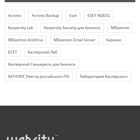
Acronis
Acronis Backup
Eset
ESET NOD32
Kaspersky Lab
Kaspersky Security для бизнеса
MDaemon
MDaemon AntiVirus
MDaemon Email Server
Акронис
ЕСЕТ
Касперский Лаб
Касперский Секьюрити для бизнеса
КАТАЛОГ_Реестр российского ПО
Лаборатория Касперского