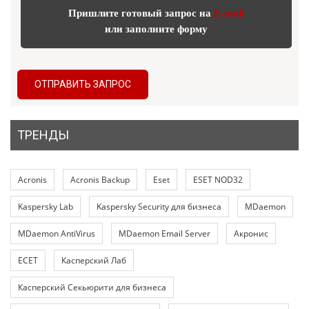
Пришлите готовый запрос на
E-mail
или заполните форму
ОТПРАВИТЬ ЗАПРОС
ТРЕНДЫ
Acronis
Acronis Backup
Eset
ESET NOD32
Kaspersky Lab
Kaspersky Security для бизнеса
MDaemon
MDaemon AntiVirus
MDaemon Email Server
Акронис
ЕСЕТ
Касперский Лаб
Касперский Секьюрити для бизнеса