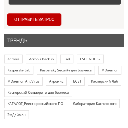
ОТПРАВИТЬ ЗАПРОС
ТРЕНДЫ
Acronis
Acronis Backup
Eset
ESET NOD32
Kaspersky Lab
Kaspersky Security для Бизнеса
MDaemon
MDaemon AntiVirus
Акронис
ЕСЕТ
Касперский Лаб
Касперский Секьюрити для бизнеса
КАТАЛОГ_Реестр российского ПО
Лаборатория Касперского
ЭмДеймон