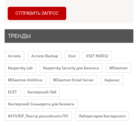
ОТПРАВИТЬ ЗАПРОС
ТРЕНДЫ
Acronis
Acronis Backup
Eset
ESET NOD32
Kaspersky Lab
Kaspersky Security для Бизнеса
MDaemon
MDaemon AntiVirus
MDaemon Email Server
Акронис
ЕСЕТ
Касперский Лаб
Касперский Секьюрити для бизнеса
КАТАЛОГ_Реестр российского ПО
Лаборатория Касперского