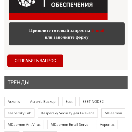
Пришлите готовый запрос на
E-mail
или заполните форму
ОТПРАВИТЬ ЗАПРОС
ТРЕНДЫ
Acronis
Acronis Backup
Eset
ESET NOD32
Kaspersky Lab
Kaspersky Security для Бизнеса
MDaemon
MDaemon AntiVirus
MDaemon Email Server
Акронис