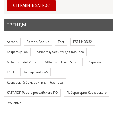
ОТПРАВИТЬ ЗАПРОС
ТРЕНДЫ
Acronis
Acronis Backup
Eset
ESET NOD32
Kaspersky Lab
Kaspersky Security для бизнеса
MDaemon AntiVirus
MDaemon Email Server
Акронис
ЕСЕТ
Касперский Лаб
Касперский Секьюрити для бизнеса
КАТАЛОГ_Реестр российского ПО
Лаборатория Касперского
ЭмДеймон