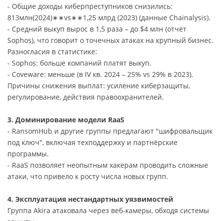
- Общие доходы киберпреступников снизились:
813млн(2024)∗∗vs∗∗1,25 млрд (2023) (данные Chainalysis).
- Средний выкуп вырос в 1,5 раза – до $4 млн (отчёт
Sophos), что говорит о точечных атаках на крупный бизнес.
Разногласия в статистике:
- Sophos: больше компаний платят выкуп.
- Coveware: меньше (в IV кв. 2024 – 25% vs 29% в 2023).
Причины снижения выплат: усиление киберзащиты,
регулирование, действия правоохранителей.
3. Доминирование модели RaaS
- RansomHub и другие группы предлагают "шифровальщик
под ключ", включая техподдержку и партнёрские
программы.
- RaaS позволяет неопытным хакерам проводить сложные
атаки, что привело к росту числа новых групп.
4. Эксплуатация нестандартных уязвимостей
Группа Akira атаковала через веб-камеры, обходя системы