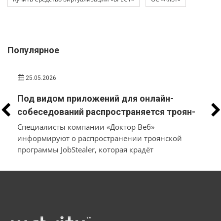
Популярное
25.05.2026
Под видом приложений для онлайн-
собеседований распространяется троян-
стилер, который вместо трудоустройства
Специалисты компании «Доктор Веб»
похищает у пользователей macOS и
информируют о распространении троянской
программы JobStealer, которая крадёт
Windows их данные и денежные средства
конфиденциальные данные с устройств на macOS
и Windows. Основной целью вредоносного ПО
является хищение информации из
криптокошельков. Для заражения пользователей
мошенники используют схему с поддельными
онлайн-собеседованиями: они направляют