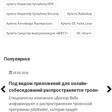
купить Kaspersky Symphony EDR
купить Kaspersky Symphony Security
Купить Rubackup
Купить Антивирус Касперского
Купить ОС Astra Linux
Купить Средство виртуализации «БРЕСТ»
ОС «Альт»
Популярное
25.05.2026
Под видом приложений для онлайн-
собеседований распространяется троян-
стилер, который вместо трудоустройства
Специалисты компании «Доктор Веб»
похищает у пользователей macOS и
информируют о распространении троянской
программы JobStealer, которая крадёт
Windows их данные и денежные средства