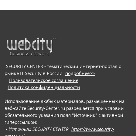
конфиденциальные данные с устройств на macOS
и Windows. Основной целью вредоносного ПО
является хищение информации из
криптокошельков. Для заражения пользователей
мошенники используют схему с поддельными
онлайн-собеседованиями: они направляют
потенциальных жертв на вредоносные сайты и
под видом приложения для видеоконференций
предлагают скачать сам троян
SECURITY CENTER - тематический интернет-портал о
рынке IT Security в России
подробнее>>
Пользовательское соглашение
Политика конфиденциальности
Использование любых материалов, размещенных на
веб-сайте Security-Center.ru разрешается при условии
обязательного указания поля "Источник" с активной
гиперссылкой:
- Источник: SECURITY CENTER
https://www.security-