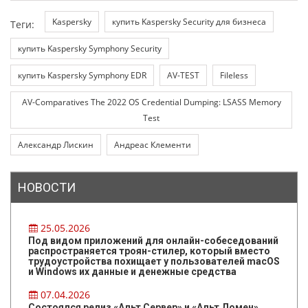
Kaspersky
купить Kaspersky Security для бизнеса
Теги:
купить Kaspersky Symphony Security
купить Kaspersky Symphony EDR
AV-TEST
Fileless
AV-Comparatives The 2022 OS Credential Dumping: LSASS Memory
Test
Александр Лискин
Андреас Клементи
НОВОСТИ
25.05.2026
Под видом приложений для онлайн-собеседований
распространяется троян-стилер, который вместо
трудоустройства похищает у пользователей macOS
и Windows их данные и денежные средства
07.04.2026
Состоялся релиз «Альт Сервер» и «Альт Домен»