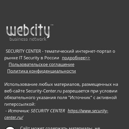
является хищение информации из
криптокошельков. Для заражения пользователей
мошенники используют схему с поддельными
онлайн-собеседованиями: они направляют
потенциальных жертв на вредоносные сайты и
под видом приложения для видеоконференций
предлагают скачать сам троян
SECURITY CENTER - тематический интернет-портал о
рынке IT Security в России
подробнее>>
Пользовательское соглашение
Политика конфиденциальности
Использование любых материалов, размещенных на
веб-сайте Security-Center.ru разрешается при условии
обязательного указания поля "Источник" с активной
гиперссылкой:
- Источник: SECURITY CENTER
https://www.security-
center.ru/
Сайт может содержать материалы, не