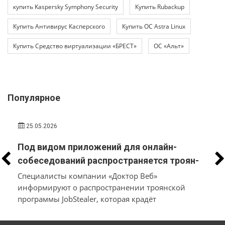
купить Kaspersky Symphony Security
Купить Rubackup
Купить Антивирус Касперского
Купить ОС Astra Linux
Купить Средство виртуализации «БРЕСТ»
ОС «Альт»
Популярное
25.05.2026
Под видом приложений для онлайн-
собеседований распространяется троян-
стилер, который вместо трудоустройства
Специалисты компании «Доктор Веб»
похищает у пользователей macOS и
информируют о распространении троянской
программы JobStealer, которая крадёт
Windows их данные и денежные средства
конфиденциальные данные с устройств на macOS
и Windows. Основной целью вредоносного ПО