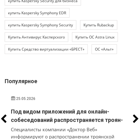
купить Kaspersky Security для бизнеса
купить Kaspersky Symphony EDR
купить Kaspersky Symphony Security
Купить Rubackup
Купить Антивирус Касперского
Купить ОС Astra Linux
Купить Средство виртуализации «БРЕСТ»
ОС «Альт»
Популярное
25.05.2026
Под видом приложений для онлайн-
собеседований распространяется троян-
стилер, который вместо трудоустройства
Специалисты компании «Доктор Веб»
похищает у пользователей macOS и
информируют о распространении троянской