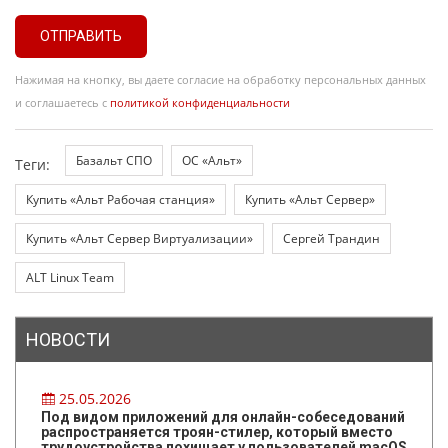
ОТПРАВИТЬ
Нажимая на кнопку, вы даете согласие на обработку персональных данных
и соглашаетесь с
политикой конфиденциальности
Базальт СПО
ОС «Альт»
Теги:
Купить «Альт Рабочая станция»
Купить «Альт Сервер»
Купить «Альт Сервер Виртуализации»
Сергей Трандин
ALT Linux Team
НОВОСТИ
25.05.2026
Под видом приложений для онлайн-собеседований
распространяется троян-стилер, который вместо
трудоустройства похищает у пользователей macOS