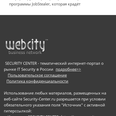
программы JobStealer, которая крадёт
Windows их данные и денежные средства
конфиденциальные данные с устройств на macOS
и Windows. Основной целью вредоносного ПО
является хищение информации из
криптокошельков. Для заражения пользователей
мошенники используют схему с поддельными
онлайн-собеседованиями: они направляют
потенциальных жертв на вредоносные сайты и
под видом приложения для видеоконференций
предлагают скачать сам троян
SECURITY CENTER - тематический интернет-портал о
рынке IT Security в России
подробнее>>
Пользовательское соглашение
Политика конфиденциальности
Использование любых материалов, размещенных на
веб-сайте Security-Center.ru разрешается при условии
обязательного указания поля "Источник" с активной
гиперссылкой: