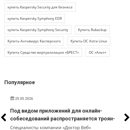
купить Kaspersky Security для бизнеса
купить Kaspersky Symphony EDR
купить Kaspersky Symphony Security
Купить Rubackup
Купить Антивирус Касперского
Купить ОС Astra Linux
Купить Средство виртуализации «БРЕСТ»
ОС «Альт»
Популярное
25.05.2026
Под видом приложений для онлайн-
р
собеседований распространяется троян-
стилер, который вместо трудоустройства
Специалисты компании «Доктор Веб»