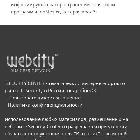
похищает у пользователей macOS и
информируют о распространении троянской
программы JobStealer, которая крадёт
Windows их данные и денежные средства
конфиденциальные данные с устройств на macOS
и Windows. Основной целью вредоносного ПО
является хищение информации из
криптокошельков. Для заражения пользователей
мошенники используют схему с поддельными
онлайн-собеседованиями: они направляют
потенциальных жертв на вредоносные сайты и
под видом приложения для видеоконференций
предлагают скачать сам троян
SECURITY CENTER - тематический интернет-портал о
рынке IT Security в России
подробнее>>
Пользовательское соглашение
Политика конфиденциальности
Использование любых материалов, размещенных на
веб-сайте Security-Center.ru разрешается при условии
обязательного указания поля "Источник" с активной