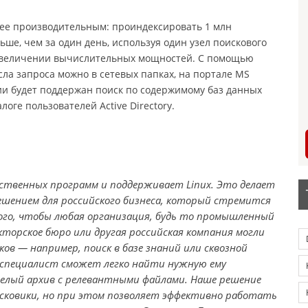
ее производительным: проиндексировать 1 млн
ше, чем за один день, используя один узел поискового
 увеличении вычислительных мощностей. С помощью
ысла запроса можно в сетевых папках, на портале MS
сии будет поддержан поиск по содержимому баз данных
алоге пользователей Active Directory.
ечественных программ и поддерживает Linux. Это делает
шением для российского бизнеса, который стремится
го, чтобы любая организация, будь то промышленный
кторское бюро или другая российская компания могли
ов — например, поиск в базе знаний или сквозной
ый специалист сможет легко найти нужную ему
елый архив с релевантными файлами. Наше решение
исковики, но при этом позволяет эффективно работать