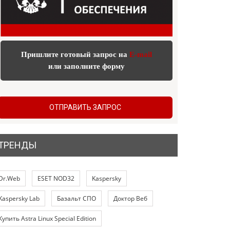
Пришлите готовый запрос на
E-mail
или заполните форму
ОТПРАВИТЬ ЗАПРОС
ТРЕНДЫ
Dr.Web
ESET NOD32
Kaspersky
Kaspersky Lab
Базальт СПО
Доктор Веб
Купить Astra Linux Special Edition