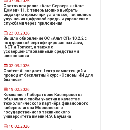
07.04.2026
Состоялся релиз «Альт Сервер» и «Альт
Домен» 11.1: теперь можно выбрать
редакцию прямо при установке, появились
улучшения цифровой среды и управление
службами через приложения
23.03.2026
Вышло обновление ОС «Альт СП» 10.2.2 с
поддержкой сертифицированных Java,
.NET и Tomcat, а также с
усовершенствованными средствами
шифрования
02.03.2026
Content AI создает Центр компетенций и
проводит бесплатный курс «Основы ИИ для
бизнеса»
19.02.2026
Компания «Лаборатория Касперского»
объявила о своём участии в качестве
технологического партнёра финансового
киберполигона Московского
государственного технического
университета имени Н.Э. Баумана
10.02.2026