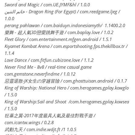
Sword and Magic / com.UE.JYMF&hl / 1.0.0
خاتم التنين - Dragon Ring (For Egypt) / com.reedgame.ljeg /
1.0.0
perang pahlawan / com.baiduyn.indonesiamyth/ 1.1400.2.0
樂舞 - 超人氣3D戀愛跳舞手遊 / com.baplay.love / 1.0.2
Fleet Glory / com.entertainment.mfgen.android / 1.5.1
Kıyamet Kombat Arena / com.esportshooting.fps.thekillbox.tr /
1.1.4
Love Dance / com.fitfun.cubizone.love / 1.1.2
Never Find Me - 8v8 / real-time casual game
com.gemstone.neverfindme / 1.0.12
惡靈退散-JK女生の穿越冒險 / com.ghosttuisan.android / 0.1.7
King of Warship: National Hero / com.herogames.gplay.kowglo
/ 1.5.0
King of Warship:Sail and Shoot /com.herogames.gplay.kowsea
/ 1.5.0
狂暴之翼-2017年度最具人氣及最佳對戰手遊 /
com.icantw.wings / 0.2.8
武動九天 / com.indie.wdjt.ft /1 1.0.5