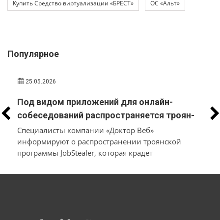
Купить Средство виртуализации «БРЕСТ»
ОС «Альт»
Популярное
25.05.2026
Под видом приложений для онлайн-
собеседований распространяется троян-
стилер, который вместо трудоустройства
Специалисты компании «Доктор Веб»
похищает у пользователей macOS и
информируют о распространении троянской
программы JobStealer, которая крадёт
Windows их данные и денежные средства
конфиденциальные данные с устройств на macOS
и Windows. Основной целью вредоносного ПО
является хищение информации из
криптокошельков. Для заражения пользователей
мошенники используют схему с поддельными