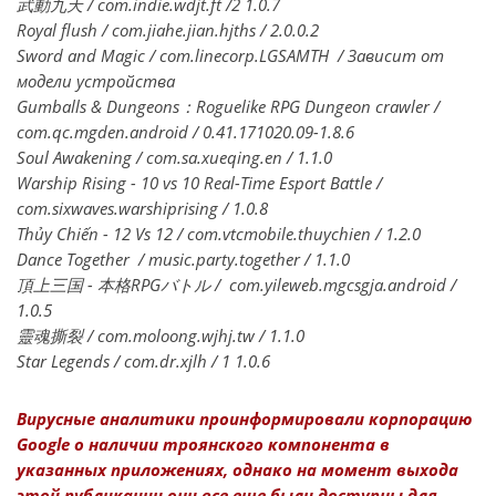
武動九天 / com.indie.wdjt.ft /2 1.0.7
Royal flush / com.jiahe.jian.hjths / 2.0.0.2
Sword and Magic / com.linecorp.LGSAMTH / Зависит от
модели устройства
Gumballs & Dungeons：Roguelike RPG Dungeon crawler /
com.qc.mgden.android / 0.41.171020.09-1.8.6
Soul Awakening / com.sa.xueqing.en / 1.1.0
Warship Rising - 10 vs 10 Real-Time Esport Battle /
com.sixwaves.warshiprising / 1.0.8
Thủy Chiến - 12 Vs 12 / com.vtcmobile.thuychien / 1.2.0
Dance Together / music.party.together / 1.1.0
頂上三国 - 本格RPGバトル / com.yileweb.mgcsgja.android /
1.0.5
靈魂撕裂 / com.moloong.wjhj.tw / 1.1.0
Star Legends / com.dr.xjlh / 1 1.0.6
Вирусные аналитики проинформировали корпорацию
Google о наличии троянского компонента в
указанных приложениях, однако на момент выхода
этой публикации они все еще были доступны для