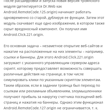
После расшифровки и запуска новая версия троянского
модуля (детектируется Dr.Web как
Android.RemoteCode.125.origin) начинает работать
одновременно со старой, дублируя ее функции. Затем этот
модуль скачивает еще одно изображение, в котором также
скрыт вредоносный компонент. Он получил имя
Android.Click.221.origin.
Его основная задача – незаметное открытие веб-сайтов и
нажатие на расположенные на них элементы – например,
ссылки и баннеры. Для этого Android.Click.221.origin
загружает с указанного управляющим сервером адреса
скрипт, которому предоставляет возможность совершать
различные действия на странице, в том числе
симулировать клики по указанным скриптом элементам.
Таким образом, если в задании троянца был переход по
ссылкам или рекламным объявлениям, злоумышленники
получают прибыль за накрутку счетчика посещений веб-
страниц и нажатия на баннеры. Однако этим функционал
Android.RemoteCode.127.origin не ограничивается, т. к.