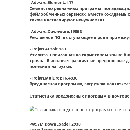
-Adware.Elemental.17
Семейство рекламных программ, попадающих 
файлообменных сервисах. Вместо ожидаемых
также инсталлируют ненужное ПО.
-Adware.Downware.19856
Рекламное ПО, выступающее в роли промежу
-Trojan.Autoit.980
Утилита, написанная на скриптовом языке Aut
трояна. Выполняет различные вредоносные д
полезной нагрузки.
-Trojan.MulDrop16.4830
Вредоносная программа, загружающая нежел
Статистика вредоносных программ в почтов
-W97M.DownLoader.2938
Семейство троянов-загрузчиков, использующи