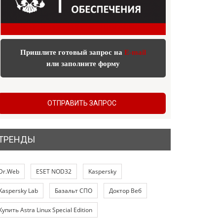
Пришлите готовый запрос на
E-mail
или заполните форму
ОТПРАВИТЬ ЗАПРОС
ТРЕНДЫ
Dr.Web
ESET NOD32
Kaspersky
Kaspersky Lab
Базальт СПО
Доктор Веб
Купить Astra Linux Special Edition