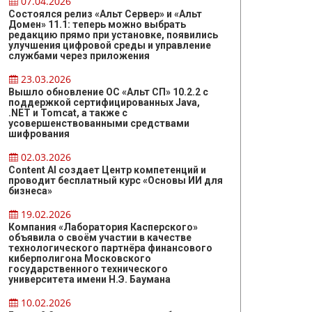
07.04.2026
Состоялся релиз «Альт Сервер» и «Альт
Домен» 11.1: теперь можно выбрать
редакцию прямо при установке, появились
улучшения цифровой среды и управление
службами через приложения
23.03.2026
Вышло обновление ОС «Альт СП» 10.2.2 с
поддержкой сертифицированных Java,
.NET и Tomcat, а также с
усовершенствованными средствами
шифрования
02.03.2026
Content AI создает Центр компетенций и
проводит бесплатный курс «Основы ИИ для
бизнеса»
19.02.2026
Компания «Лаборатория Касперского»
объявила о своём участии в качестве
технологического партнёра финансового
киберполигона Московского
государственного технического
университета имени Н.Э. Баумана
10.02.2026