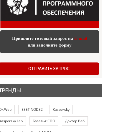
Пришлите готовый запрос на
E-mail
или заполните форму
ОТПРАВИТЬ ЗАПРОС
ТРЕНДЫ
Dr.Web
ESET NOD32
Kaspersky
Kaspersky Lab
Базальт СПО
Доктор Веб