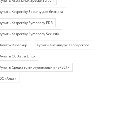
Купить Astra Linux Special Edition
купить Kaspersky Security для бизнеса
купить Kaspersky Symphony EDR
купить Kaspersky Symphony Security
Купить Rubackup
Купить Антивирус Касперского
Купить ОС Astra Linux
Купить Средство виртуализации «БРЕСТ»
ОС «Альт»