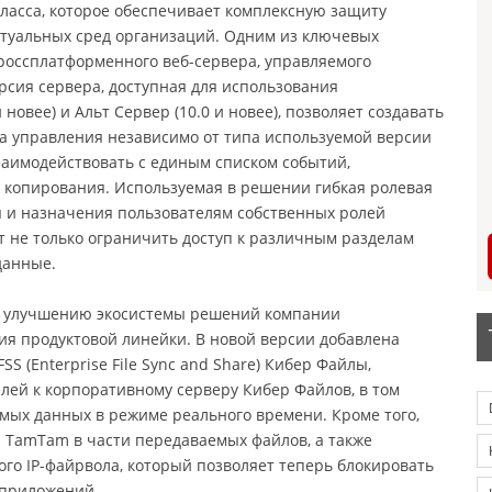
ласса, которое обеспечивает комплексную защиту
ртуальных сред организаций. Одним из ключевых
россплатформенного веб-сервера, управляемого
рсия сервера, доступная для использования
новее) и Альт Сервер (10.0 и новее), позволяет создавать
ра управления независимо от типа используемой версии
 взаимодействовать с единым списком событий,
 копирования. Используемая в решении гибкая ролевая
 и назначения пользователям собственных ролей
т не только ограничить доступ к различным разделам
данные.
по улучшению экосистемы решений компании
ия продуктовой линейки. В новой версии добавлена
 (Enterprise File Sync and Share) Кибер Файлы,
лей к корпоративному серверу Кибер Файлов, в том
мых данных в режиме реального времени. Кроме того,
а TamTam в части передаваемых файлов, а также
о IP-файрвола, который позволяет теперь блокировать
 приложений.