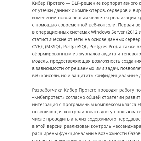
Кибер Протего — DLP-решение корпоративного к
от утечки данных с компьютеров, серверов и ви
изменений новой версии является реализация к
с помощью современной веб-консоли. Первая ве
в операционных системах Windows Server (2012 и 
статистические отчёты на основе данных серве
СУБД (MSSQL, PostgreSQL, Postgres Pro), а также
сформированным из журналов аудита и теневого
модель, предоставляющая возможность создания
в зависимости от решаемых ими задач, позволяе
веб-консоли, но и защитить конфиденциальные 
Разработчики Кибер Протего проводят работу 
«Кибепротект» согласно общей стратегии развит
интеграция с программным комплексом класса EFSS
позволяющая контролировать доступ пользовате
числе проводить анализ содержимого передавае
в этой версии реализован контроль мессенджер
расширены функциональные возможности базовог
сетевые соединения для отдельных процессов и