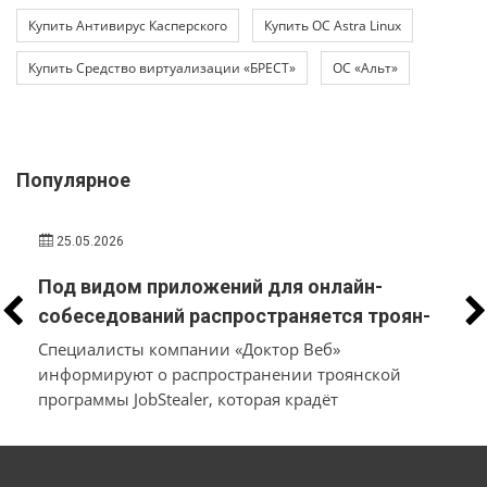
Купить Антивирус Касперского
Купить ОС Astra Linux
Купить Средство виртуализации «БРЕСТ»
ОС «Альт»
Популярное
25.05.2026
Под видом приложений для онлайн-
собеседований распространяется троян-
стилер, который вместо трудоустройства
Специалисты компании «Доктор Веб»
похищает у пользователей macOS и
информируют о распространении троянской
программы JobStealer, которая крадёт
Windows их данные и денежные средства
конфиденциальные данные с устройств на macOS
и Windows. Основной целью вредоносного ПО
является хищение информации из