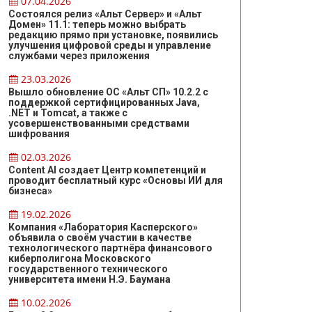
07.04.2026
Состоялся релиз «Альт Сервер» и «Альт
Домен» 11.1: теперь можно выбрать
редакцию прямо при установке, появились
улучшения цифровой среды и управление
службами через приложения
23.03.2026
Вышло обновление ОС «Альт СП» 10.2.2 с
поддержкой сертифицированных Java,
.NET и Tomcat, а также с
усовершенствованными средствами
шифрования
02.03.2026
Content AI создает Центр компетенций и
проводит бесплатный курс «Основы ИИ для
бизнеса»
19.02.2026
Компания «Лаборатория Касперского»
объявила о своём участии в качестве
технологического партнёра финансового
киберполигона Московского
государственного технического
университета имени Н.Э. Баумана
10.02.2026