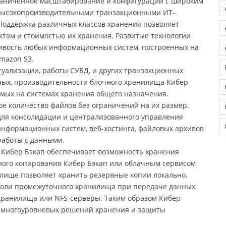
раниченное масштабирование и конфигурации с широким
 высокопроизводительными транзакционными ИТ-
Поддержка различных классов хранения позволяет
ктам и стоимостью их хранения. Развитые технологии
ивость любых информационных систем, построенных на
mazon S3.
уализации, работы СУБД, и других транзакционных
ных, производительности блочного хранилища Кибер
мых на системах хранения общего назначения.
е количество файлов без ограничений на их размер.
для консолидации и централизованного управления
информационных систем, веб-хостинга, файловых архивов
работы с данными.
 Кибер Бэкап обеспечивает возможность хранения
ного копирования Кибер Бэкап или облачным сервисом
илище позволяет хранить резервные копии локально,
в роли промежуточного хранилища при передаче данных
 хранилища или NFS-серверы. Таким образом Кибер
 многоуровневых решений хранения и защиты