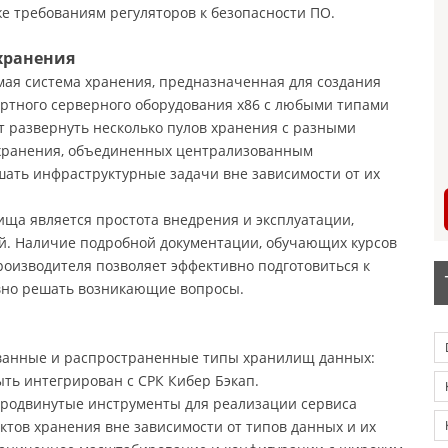
е требованиям регуляторов к безопасности ПО.
 хранения
ая система хранения, предназначенная для создания
артного серверного оборудования x86 с любыми типами
ет развернуть несколько пулов хранения с разными
 хранения, объединенных централизованным
шать инфраструктурные задачи вне зависимости от их
ща является простота внедрения и эксплуатации,
й. Наличие подробной документации, обучающих курсов
роизводителя позволяет эффективно подготовиться к
вно решать возникающие вопросы.
ванные и распространенные типы хранилищ данных:
ыть интегрирован с СРК Кибер Бэкап.
продвинутые инструменты для реализации сервиса
тов хранения вне зависимости от типов данных и их