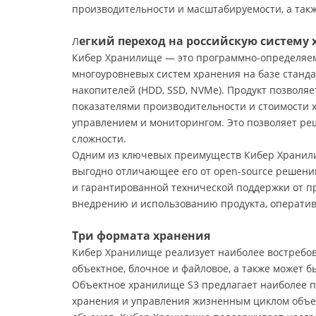
производительности и масштабируемости, а такж
егкий переход на российскую систему
Л
Кибер Хранилище — это программно-определяем
многоуровневых систем хранения на базе станд
накопителей (HDD, SSD, NVMe). Продукт позволя
показателями производительности и стоимости
управлением и мониторингом. Это позволяет ре
сложности.
Одним из ключевых преимуществ Кибер Хранили
выгодно отличающее его от open-source решени
и гарантированной технической поддержки от п
внедрению и использованию продукта, операти
Три формата хранения
Кибер Хранилище реализует наиболее востребо
объектное, блочное и файловое, а также может б
Объектное хранилище S3 предлагает наиболее 
хранения и управления жизненным циклом объек