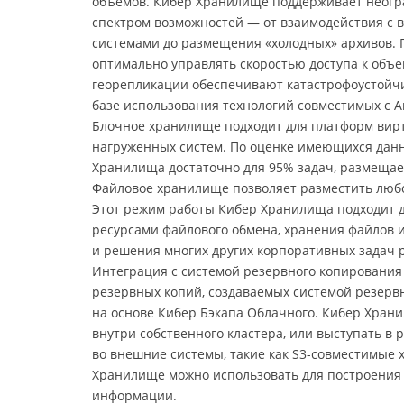
объемов. Кибер Хранилище поддерживает неог
спектром возможностей — от взаимодействия с
системами до размещения «холодных» архивов. 
оптимально управлять скоростью доступа к объе
георепликации обеспечивают катастрофоустойч
базе использования технологий совместимых с A
Блочное хранилище подходит для платформ вирт
нагруженных систем. По оценке имеющихся дан
Хранилища достаточно для 95% задач, размещае
Файловое хранилище позволяет разместить любо
Этот режим работы Кибер Хранилища подходит 
ресурсами файлового обмена, хранения файлов 
и решения многих других корпоративных задач 
Интеграция с системой резервного копирования
резервных копий, создаваемых системой резерв
на основе Кибер Бэкапа Облачного. Кибер Хран
внутри собственного кластера, или выступать 
во внешние системы, такие как S3-совместимые
Хранилище можно использовать для построения
информации.