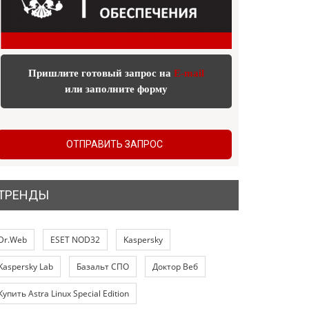
Пришлите готовый запрос на
E-mail
или заполните форму
ОТПРАВИТЬ ЗАПРОС
ТРЕНДЫ
Dr.Web
ESET NOD32
Kaspersky
Kaspersky Lab
Базальт СПО
Доктор Веб
Купить Astra Linux Special Edition