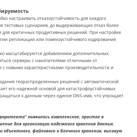
бируемость
бко настраивать отказоустойчивость для каждого
ля тестовых сценариев, до выдерживающих отказ более
и для критичных продуктивных решений. При настройке
огии репликации или помехоустойчивого кодирования
гко масштабируются добавлением дополнительных
ляться серверы с накопителями отличными от
я с новыми характеристиками производительности и
оздания геораспределенных решений с автоматической
ает его надежной основой для катастрофоустойчивых
ращаться к данным через единое DNS-имя, что упрощает
ерпротекта“ появилось комплексное, простое в
ение для организации надежного хранения данных.
 объектного, файлового и блочного хранения, высокую