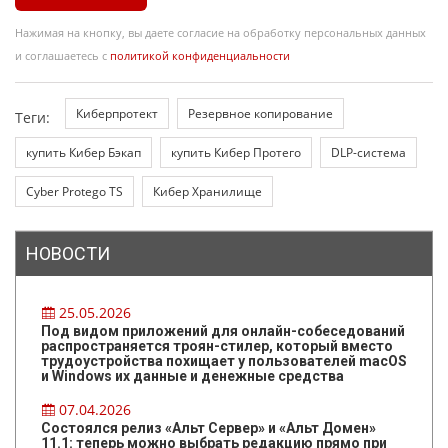
Нажимая на кнопку, вы даете согласие на обработку персональных данных
и соглашаетесь с
политикой конфиденциальности
Киберпротект
Резервное копирование
Теги:
купить Кибер Бэкап
купить Кибер Протего
DLP-система
Cyber Protego TS
Кибер Хранилище
НОВОСТИ
25.05.2026
Под видом приложений для онлайн-собеседований
распространяется троян-стилер, который вместо
трудоустройства похищает у пользователей macOS
и Windows их данные и денежные средства
07.04.2026
Состоялся релиз «Альт Сервер» и «Альт Домен»
11.1: теперь можно выбрать редакцию прямо при