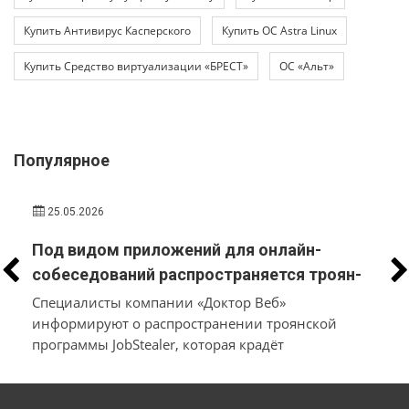
Купить Антивирус Касперского
Купить ОС Astra Linux
Купить Средство виртуализации «БРЕСТ»
ОС «Альт»
Популярное
25.05.2026
Под видом приложений для онлайн-
собеседований распространяется троян-
стилер, который вместо трудоустройства
Специалисты компании «Доктор Веб»
похищает у пользователей macOS и
информируют о распространении троянской
программы JobStealer, которая крадёт
Windows их данные и денежные средства
конфиденциальные данные с устройств на macOS
и Windows. Основной целью вредоносного ПО
является хищение информации из