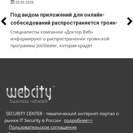
25.05.2026
Под видом приложений для онлайн-
собеседований распространяется троян-
стилер, который вместо трудоустройства
Специалисты компании «Доктор Веб»
похищает у пользователей macOS и
информируют о распространении троянской
программы JobStealer, которая крадёт
Windows их данные и денежные средства
конфиденциальные данные с устройств на macOS
и Windows. Основной целью вредоносного ПО
является хищение информации из
криптокошельков. Для заражения пользователей
мошенники используют схему с поддельными
онлайн-собеседованиями: они направляют
потенциальных жертв на вредоносные сайты и
под видом приложения для видеоконференций
предлагают скачать сам троян
SECURITY CENTER - тематический интернет-портал о
рынке IT Security в России
подробнее>>
Пользовательское соглашение