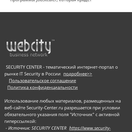
Windows их данные и денежные средства
конфиденциальные данные с устройств на macOS
и Windows. Основной целью вредоносного ПО
является хищение информации из
криптокошельков. Для заражения пользователей
мошенники используют схему с поддельными
онлайн-собеседованиями: они направляют
потенциальных жертв на вредоносные сайты и
под видом приложения для видеоконференций
предлагают скачать сам троян
SECURITY CENTER - тематический интернет-портал о
рынке IT Security в России
подробнее>>
Пользовательское соглашение
Политика конфиденциальности
Использование любых материалов, размещенных на
веб-сайте Security-Center.ru разрешается при условии
обязательного указания поля "Источник" с активной
гиперссылкой:
- Источник: SECURITY CENTER
https://www.security-