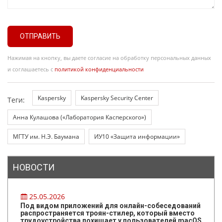
ОТПРАВИТЬ
Нажимая на кнопку, вы даете согласие на обработку персональных данных
и соглашаетесь с
политикой конфиденциальности
Kaspersky
Kaspersky Security Center
Теги:
Анна Кулашова («Лаборатория Касперского»)
МГТУ им. Н.Э. Баумана
ИУ10 «Защита информации»
НОВОСТИ
25.05.2026
Под видом приложений для онлайн-собеседований
распространяется троян-стилер, который вместо
трудоустройства похищает у пользователей macOS