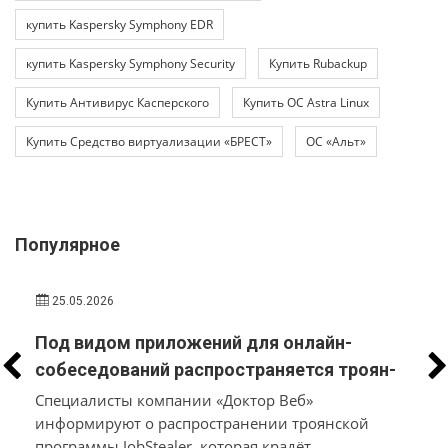
купить Kaspersky Symphony EDR
купить Kaspersky Symphony Security
Купить Rubackup
Купить Антивирус Касперского
Купить ОС Astra Linux
Купить Средство виртуализации «БРЕСТ»
ОС «Альт»
Популярное
25.05.2026
Под видом приложений для онлайн-
р
собеседований распространяется троян-
стилер, который вместо трудоустройства
Специалисты компании «Доктор Веб»
похищает у пользователей macOS и
информируют о распространении троянской
программы JobStealer, которая крадёт