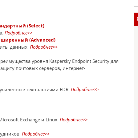
андартный (Select)
а.
Подробнее>>
Расширенный (Advanced)
щиты данных.
Подробнее>>
еимущества уровня Kaspersky Endpoint Security для
защиту почтовых серверов, интернет-
 усиленные технологиями EDR.
Подробнее>>
crosoft Exchange и Linux.
Подробнее>>
рудников.
Подробнее>>