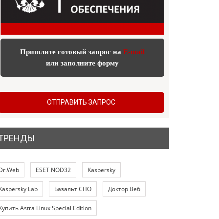
Пришлите готовый запрос на
E-mail
или заполните форму
ОТПРАВИТЬ ЗАПРОС
ТРЕНДЫ
Dr.Web
ESET NOD32
Kaspersky
Kaspersky Lab
Базальт СПО
Доктор Веб
Купить Astra Linux Special Edition