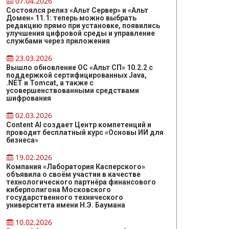
07.04.2026
Состоялся релиз «Альт Сервер» и «Альт
Домен» 11.1: теперь можно выбрать
редакцию прямо при установке, появились
улучшения цифровой среды и управление
службами через приложения
23.03.2026
Вышло обновление ОС «Альт СП» 10.2.2 с
поддержкой сертифицированных Java,
.NET и Tomcat, а также с
усовершенствованными средствами
шифрования
02.03.2026
Content AI создает Центр компетенций и
проводит бесплатный курс «Основы ИИ для
бизнеса»
19.02.2026
Компания «Лаборатория Касперского»
объявила о своём участии в качестве
технологического партнёра финансового
киберполигона Московского
государственного технического
университета имени Н.Э. Баумана
10.02.2026