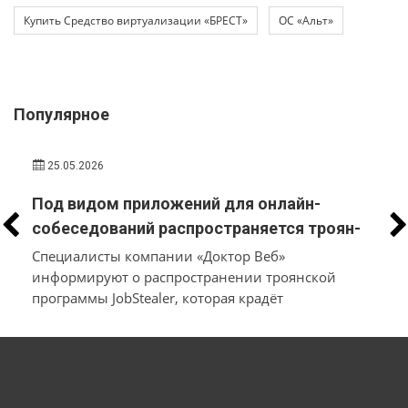
Купить Средство виртуализации «БРЕСТ»
ОС «Альт»
Популярное
25.05.2026
Под видом приложений для онлайн-
собеседований распространяется троян-
стилер, который вместо трудоустройства
Специалисты компании «Доктор Веб»
похищает у пользователей macOS и
информируют о распространении троянской
программы JobStealer, которая крадёт
Windows их данные и денежные средства
конфиденциальные данные с устройств на macOS
и Windows. Основной целью вредоносного ПО
является хищение информации из
криптокошельков. Для заражения пользователей
мошенники используют схему с поддельными